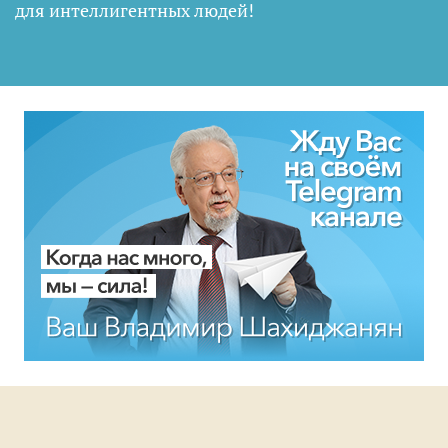
для интеллигентных людей
!