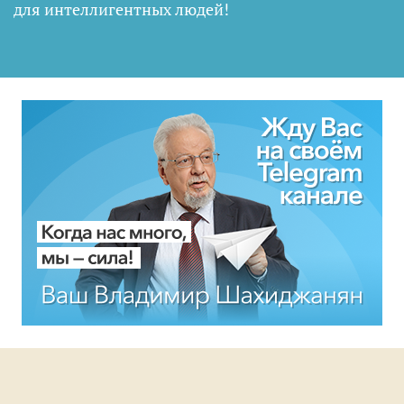
для интеллигентных людей
!