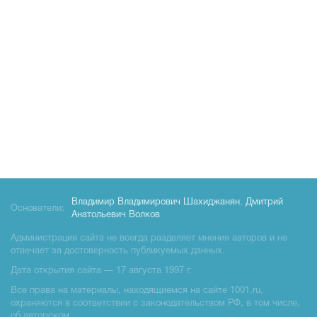
Владимир Владимирович Шахиджанян
,
Дмитрий
Основатели:
Анатольевич Волков
Администрация сайта не всегда разделяет мнения авторов и не
отвечает за достоверность публикуемых данных.
Дата открытия сайта — 17 августа 1997 г.
Все права на материалы, находящиемся на сайте 1001.ru,
охраняются в соответствии с законодательством РФ, в том числе,
об авторском