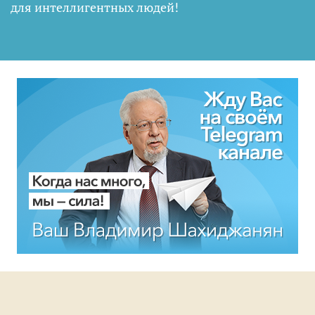
для интеллигентных людей
!