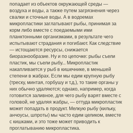
попадает из объектов окружающей среды —
воздуха и воды, а также путем загрязнения через
свалки и сточные воды. А в водоемах
микропластики заглатывают рыбы, принимая за
корм либо вместе с поедаемыми ими
планктонными организмами, в результате чего
испытывают страдания и погибают. Как следствие
— истощаются ресурсы, снижается
биоразнообразие. Ну и по цепочке: рыбы съели
пластик, мы съели рыбу... Микропластик
накапливается у рыб в кишечнике, в меньшей
степени в жабрах. Если мы едим крупную рыбу
(треску, минтая, горбушу и т.д.), то такие органы у
них обычно удаляются; однако, например, когда
готовится заливное, для чего рыбу варят вместе с
головой, не удаляя жабры, — оттуда микропластик
может попадать в продукт. Мелкую рыбу (кильку,
анчоусы, шпроты) мы часто едим целиком, вместе
с кишками, и это тоже может приводить к
проглатыванию микропластика.