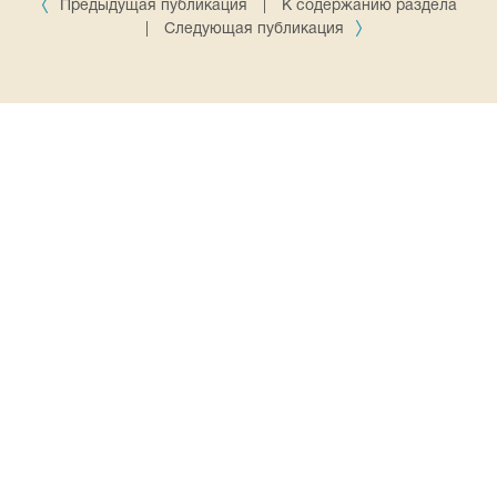
Предыдущая публикация
|
К содержанию раздела
|
Следующая публикация