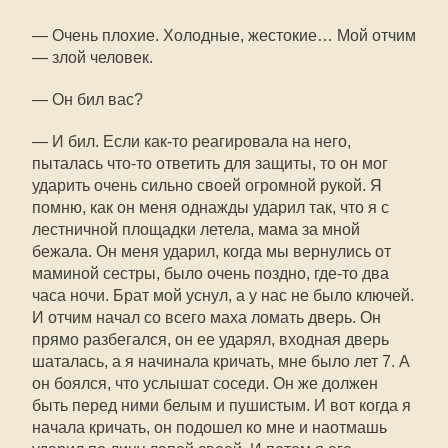
— Очень плохие. Холодные, жестокие… Мой отчим
— злой человек.
— Он бил вас?
— И бил. Если как-то реагировала на него,
пыталась что-то ответить для защиты, то он мог
ударить очень сильно своей огромной рукой. Я
помню, как он меня однажды ударил так, что я с
лестничной площадки летела, мама за мной
бежала. Он меня ударил, когда мы вернулись от
маминой сестры, было очень поздно, где-то два
часа ночи. Брат мой уснул, а у нас не было ключей.
И отчим начал со всего маха ломать дверь. Он
прямо разбегался, он ее ударял, входная дверь
шаталась, а я начинала кричать, мне было лет 7. А
он боялся, что услышат соседи. Он же должен
быть перед ними белым и пушистым. И вот когда я
начала кричать, он подошел ко мне и наотмашь