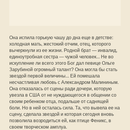
Она испила горькую чашу до дна еще в детстве:
холодная мать, жестокий отчим, отец, которого
вычеркнули из ее жизни. Родной брат — инвалид,
единоутробная сестра — чужой человек... Не во
искупление ли всего этого Бог дал певице Ольге
Зарубиной огромный талант? Она могла бы стать
звездой первой величины... Ей помешала
несчастливая любовь с Александром Малининым.
Она отказалась от сцены ради дочери, которую
увезла в США от не нуждающегося в общении со
своим ребенком отца, подальше от саднящей
боли. Но в ней осталась сила. Та, что вывела ее на
сцену, сделала звездой и которая сегодня вновь
позволила возродиться ей, как птице Феникс, в
своем творческом амплуа.