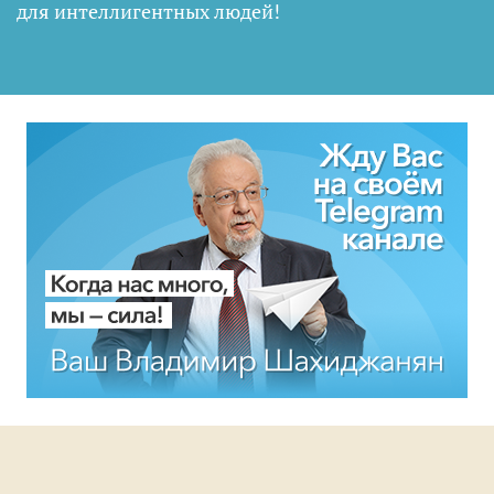
для интеллигентных людей
!