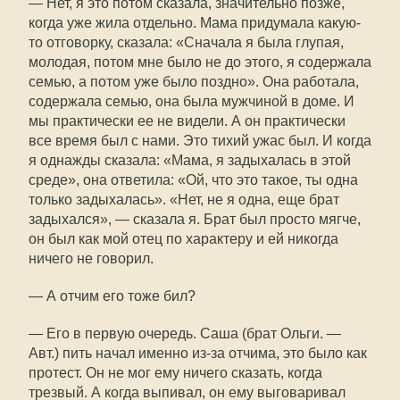
— Нет, я это потом сказала, значительно позже,
когда уже жила отдельно. Мама придумала какую-
то отговорку, сказала: «Сначала я была глупая,
молодая, потом мне было не до этого, я содержала
семью, а потом уже было поздно». Она работала,
содержала семью, она была мужчиной в доме. И
мы практически ее не видели. А он практически
все время был с нами. Это тихий ужас был. И когда
я однажды сказала: «Мама, я задыхалась в этой
среде», она ответила: «Ой, что это такое, ты одна
только задыхалась». «Нет, не я одна, еще брат
задыхался», — сказала я. Брат был просто мягче,
он был как мой отец по характеру и ей никогда
ничего не говорил.
— А отчим его тоже бил?
— Его в первую очередь. Саша (брат Ольги. —
Авт.) пить начал именно из-за отчима, это было как
протест. Он не мог ему ничего сказать, когда
трезвый. А когда выпивал, он ему выговаривал