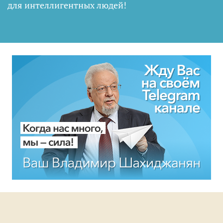
для интеллигентных людей
!