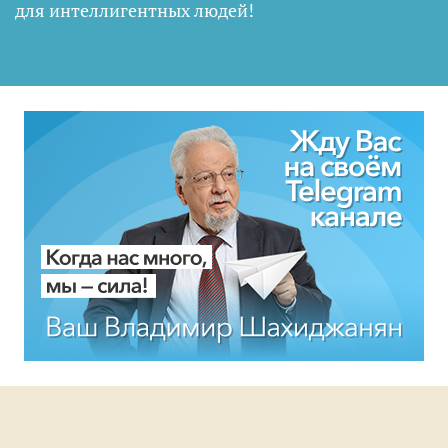
для интеллигентных людей
!