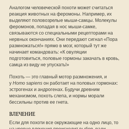
Аналогом человеческой похоти может считаться
реакция животных на феромоны. Например, их
выделяют половозрелые мыши-самцы. Молекулы
феромонов, попадая в нос мыши-самке,
связываются со специальными рецепторами на
нервных окончаниях. Они передают сигнал «Пора
размножаться!» прямо в мозг, который тут же
начинает командовать: «К овуляции
подготовиться, половые гормоны закачать в кровь,
самца из виду не упускать!»
Похоть — это главный мотор размножения, и
у
Homo sapiens
он работает на половых гормонах:
эстрогенах и андрогенах. Будучи древним
механизмом, похоть слепа, и нормы морали
бессильны против ее гнета.
ВЛЕЧЕНИЕ
Если для похоти все окружающие на одно лицо, то
на уровне влечения происходит выбор, ради