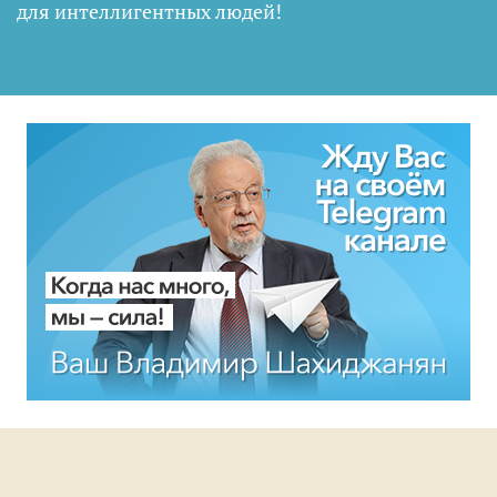
для интеллигентных людей
!