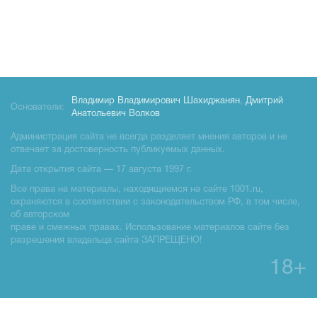
Владимир Владимирович Шахиджанян
,
Дмитрий
Основатели:
Анатольевич Волков
Администрация сайта не всегда разделяет мнения авторов и не
отвечает за достоверность публикуемых данных.
Дата открытия сайта — 17 августа 1997 г.
Все права на материалы, находящиемся на сайте 1001.ru,
охраняются в соответствии с законодательством РФ, в том числе,
об авторском
праве и смежных правах. Использование материалов сайте без
разрешения владельца сайта ЗАПРЕЩЕНО!
18+