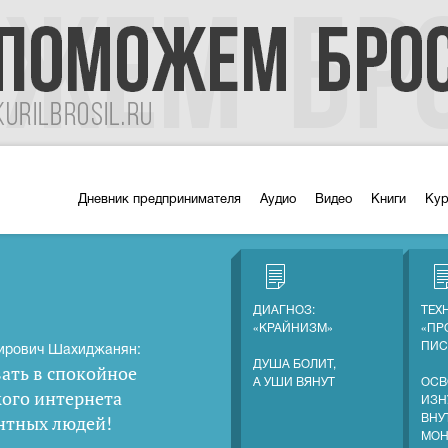
Дневник предпринимателя
Аудио
Видео
Книги
Ку
ДИАГНОЗ:
ТЕХ
«КРАЙНИЗМ»
«ПР
ПИС
ирович Шахиджанян:
ДУША БОЛИТ,
ать в спокойное
А УШИ ВЯНУТ
ОСВ
кого интернета
ИЗН
нтных людей
!
ВНУ
МОН