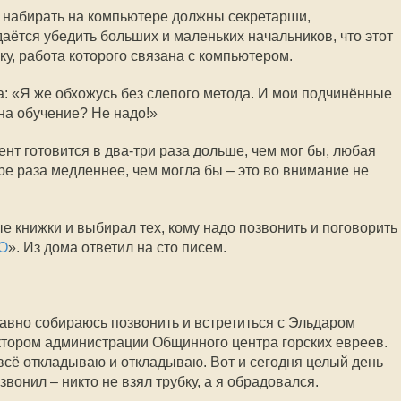
о набирать на компьютере должны секретарши,
даётся убедить больших и маленьких начальников, что этот
у, работа которого связана с компьютером.
а: «Я же обхожусь без слепого метода. И мои подчинённые
на обучение? Не надо!»
мент готовится в два-три раза дольше, чем мог бы, любая
ре раза медленнее, чем могла бы – это во внимание не
е книжки и выбирал тех, кому надо позвонить и поговорить
О
». Из дома ответил на сто писем.
давно собираюсь позвонить и встретиться с Эльдаром
тором администрации Общинного центра горских евреев.
 всё откладываю и откладываю. Вот и сегодня целый день
вонил – никто не взял трубку, а я обрадовался.