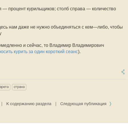
я — процент курильщиков; столб справа — количество
здесь нам даже не нужно объединяться с кем—либо, чтобы
у
немедленно и сейчас, то Владимир Владимирович
росить курить за один короткий сеанс
).
арета
страна
|
К содержанию раздела
|
Следующая публикация