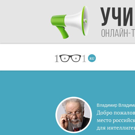
Владимир Владим
Добро пожалов
место российс
для интеллиге