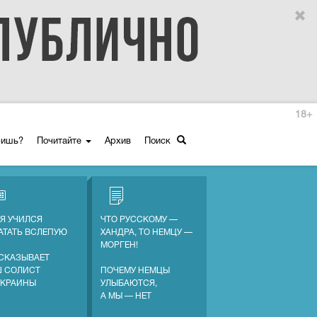
18+
ришь?
Почитайте
Архив
Поиск
 Я УЧИЛСЯ
ЧТО РУССКОМУ —
АТАТЬ ВСЛЕПУЮ
ХАНДРА, ТО НЕМЦУ —
МОРГЕН!
СКАЗЫВАЕТ
 СОЛИСТ
ПОЧЕМУ НЕМЦЫ
УКРАИНЫ
УЛЫБАЮТСЯ,
А МЫ — НЕТ