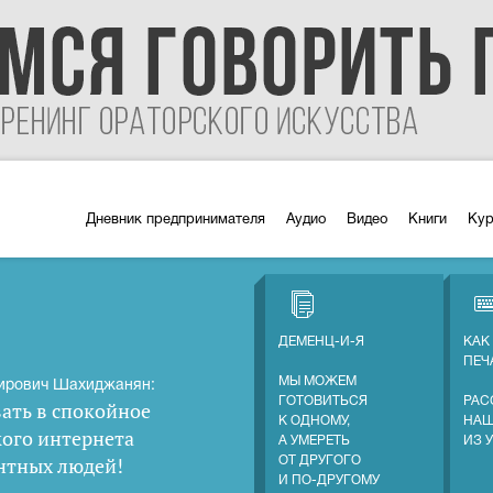
Дневник предпринимателя
Аудио
Видео
Книги
Ку
ДЕМЕНЦ-И-Я
КАК
ПЕЧ
МЫ МОЖЕМ
ирович Шахиджанян:
ГОТОВИТЬСЯ
РАС
ать в спокойное
К ОДНОМУ,
НАШ
кого интернета
А УМЕРЕТЬ
ИЗ 
нтных людей
!
ОТ ДРУГОГО
И ПО-ДРУГОМУ