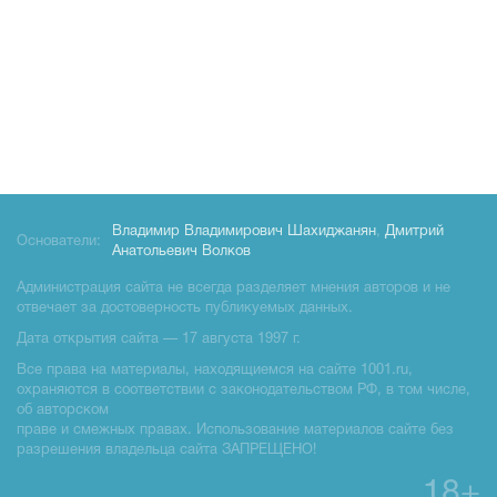
Владимир Владимирович Шахиджанян
,
Дмитрий
Основатели:
Анатольевич Волков
Администрация сайта не всегда разделяет мнения авторов и не
отвечает за достоверность публикуемых данных.
Дата открытия сайта — 17 августа 1997 г.
Все права на материалы, находящиемся на сайте 1001.ru,
охраняются в соответствии с законодательством РФ, в том числе,
об авторском
праве и смежных правах. Использование материалов сайте без
разрешения владельца сайта ЗАПРЕЩЕНО!
18+