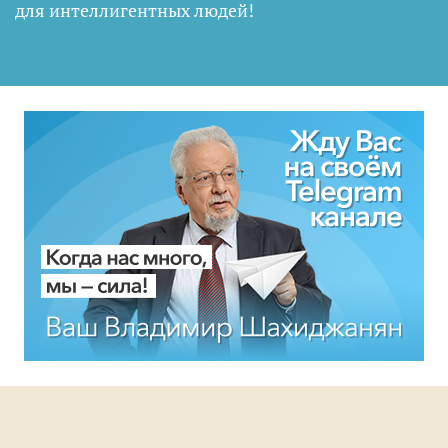
для интеллигентных людей
!