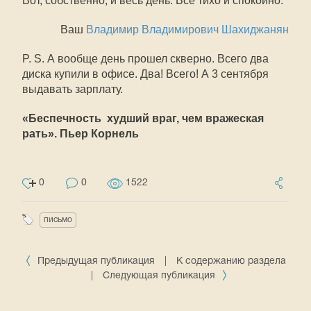
Вот, собственно, и весь день. Все тихо и спокойно.
Ваш
Владимир Владимирович Шахиджанян
P. S. А вообще день прошел скверно. Всего два
диска купили в офисе. Два! Всего! А 3 сентября
выдавать зарплату.
«Беспечность  худший враг, чем вражеская
рать». Пьер Корнель
0
0
1522
письмо
Предыдущая публикация
|
К содержанию раздела
|
Следующая публикация