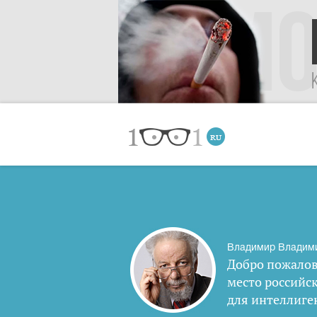
Владимир Владим
Добро пожалов
место российс
для интеллиге