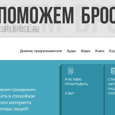
Дневник предпринимателя
Аудио
Видео
Книги
Ку
Я НЕ УМЕЮ
СТА
ПРОИГРЫВАТЬ
АВТ
НАШ
ирович Шахиджанян:
А ВЫ?
САЙ
ать в спокойное
кого интернета
нтных людей
!