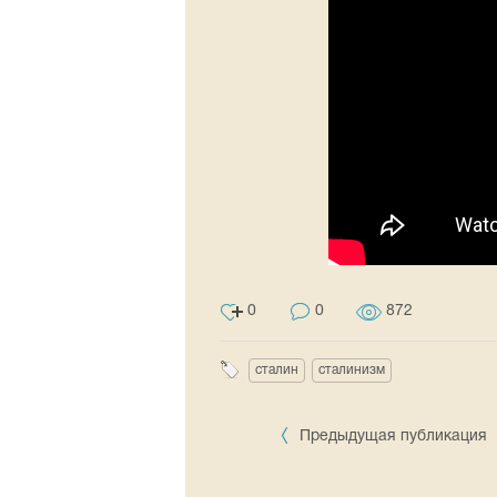
0
0
872
сталин
сталинизм
Предыдущая публикация