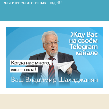
для интеллигентных людей
!