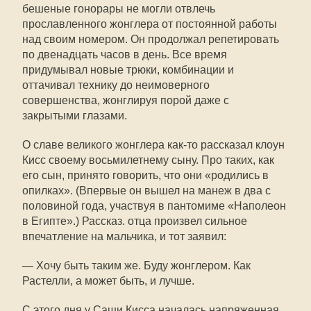
бешеные гонорары не могли отвлечь
прославленного жонглера от постоянной работы
над своим номером. Он продолжал репетировать
по двенадцать часов в день. Все время
придумывал новые трюки, комбинации и
оттачивал технику до неимоверного
совершенства, жонглируя порой даже с
закрытыми глазами.
О славе великого жонглера как-то рассказал клоун
Кисс своему восьмилетнему сыну. Про таких, как
его сын, принято говорить, что они «родились в
опилках». (Впервые он вышел на манеж в два с
половиной года, участвуя в пантомиме «Наполеон
в Египте».) Рассказ. отца произвел сильное
впечатление на мальчика, и тот заявил:
— Хочу быть таким же. Буду жонглером. Как
Растелли, а может быть, и лучше.
С этого дня у Саши Кисса началась напряженная