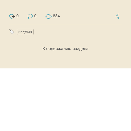
0
0
884
никулин
К содержанию раздела