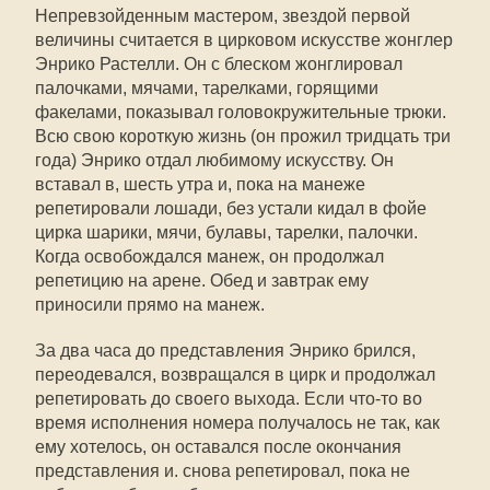
Непревзойденным мастером, звездой первой
величины считается в цирковом искусстве жонглер
Энрико Растелли. Он с блеском жонглировал
палочками, мячами, тарелками, горящими
факелами, показывал головокружительные трюки.
Всю свою короткую жизнь (он прожил тридцать три
года) Энрико отдал любимому искусству. Он
вставал в, шесть утра и, пока на манеже
репетировали лошади, без устали кидал в фойе
цирка шарики, мячи, булавы, тарелки, палочки.
Когда освобождался манеж, он продолжал
репетицию на арене. Обед и завтрак ему
приносили прямо на манеж.
За два часа до представления Энрико брился,
переодевался, возвращался в цирк и продолжал
репетировать до своего выхода. Если что-то во
время исполнения номера получалось не так, как
ему хотелось, он оставался после окончания
представления и. снова репетировал, пока не