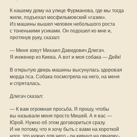
К нашему дому на улице Фурманова, где мы тогда
жили, подъехал мосфильмовский «газик».
Из машины вышел человек небольшого роста
с тоненькими усиками. Он подошел ко мне и,
протянув руку, сказал:
— Меня зовут Михаил Давидович Длигач.
Я инженер из Киева. А вот и моя собака — Дейк!
В открытую дверь машины высунулась здоровая
морда пса. Собака посмотрела на него, на меня
и спряталась.
Длигач сказал:
— К вам огромная просьба. Я прошу, чтобы
вы называли меня просто Мишей. А я вас —
Юрой. Нужно об этом договориться сразу.
И не потому, что я хочу быть с вами на короткой
ноге, это нужно для него,- он кивнул на овчарку.-