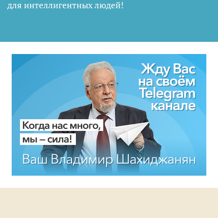
для интеллигентных людей
!