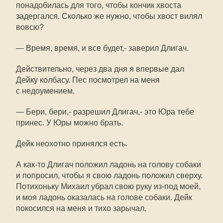
понадобилась для того, чтобы кончик хвоста
задергался. Сколько же нужно, чтобы хвост вилял
вовсю?
— Время, время, и все будет,- заверил Длигач.
Действительно, через два дня я впервые дал
Дейку колбасу. Пес посмотрел на меня
с недоумением.
— Бери, бери,- разрешил Длигач,- это Юра тебе
принес. У Юры можно брать.
Дейк неохотно принялся есть.
А как-то Длигач положил ладонь на голову собаки
и попросил, чтобы я свою ладонь положил сверху.
Потихоньку Михаил убрал свою руку из-под моей,
и моя ладонь оказалась на голове собаки. Дейк
покосился на меня и тихо зарычал.