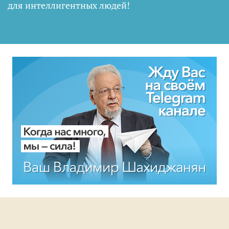
для интеллигентных людей
!