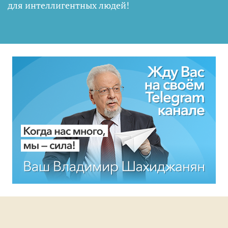
для интеллигентных людей
!