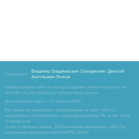
Владимир Владимирович Шахиджанян
,
Дмитрий
Основатели:
Анатольевич Волков
Администрация сайта не всегда разделяет мнения авторов и не
отвечает за достоверность публикуемых данных.
Дата открытия сайта — 17 августа 1997 г.
Все права на материалы, находящиемся на сайте 1001.ru,
охраняются в соответствии с законодательством РФ, в том числе,
об авторском
праве и смежных правах. Использование материалов сайте без
разрешения владельца сайта ЗАПРЕЩЕНО!