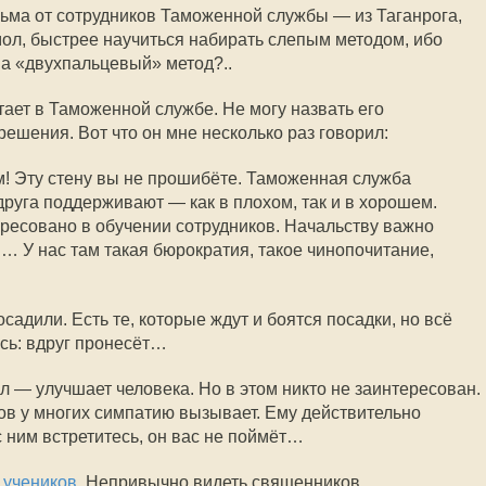
ьма от сотрудников Таможенной службы — из Таганрога,
мол, быстрее научиться набирать слепым методом, ибо
а «двухпальцевый» метод?..
отает в Таможенной службе. Не могу назвать его
ешения. Вот что он мне несколько раз говорил:
! Эту стену вы не прошибёте. Таможенная служба
 друга поддерживают — как в плохом, так и в хорошем.
ресовано в обучении сотрудников. Начальству важно
… У нас там такая бюрократия, такое чинопочитание,
осадили. Есть те, которые ждут и боятся посадки, но всё
ясь: вдруг пронесёт…
 — улучшает человека. Но в этом никто не заинтересован.
ов у многих симпатию вызывает. Ему действительно
с ним встретитесь, он вас не поймёт…
 учеников
. Непривычно видеть священников