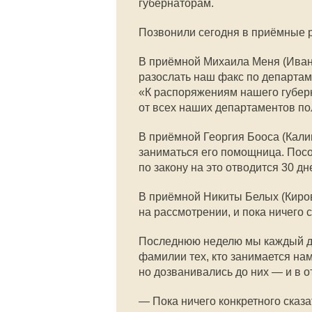
губернаторам.
Позвонили сегодня в приёмные р
В приёмной Михаила Меня (Ивано
разослать наш факс по департаме
«К распоряжениям нашего губерн
от всех наших департаментов по
В приёмной Георгия Бооса (Кали
заниматься его помощница. Посо
по закону на это отводится 30 дн
В приёмной Никиты Белых (Киров
на рассмотрении, и пока ничего с
Последнюю неделю мы каждый де
фамилии тех, кто занимается на
но дозванивались до них — и в о
— Пока ничего конкретного сказа