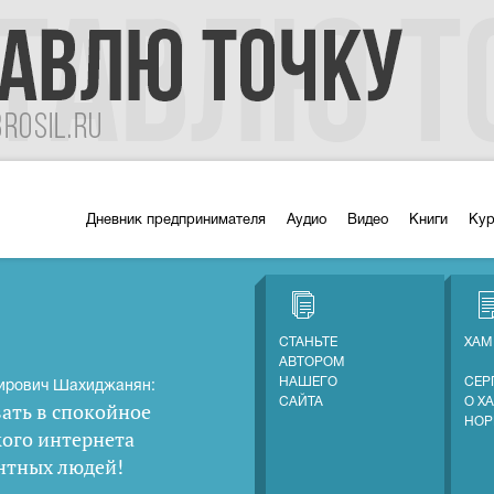
Дневник предпринимателя
Аудио
Видео
Книги
Ку
СТАНЬТЕ
ХАМ
АВТОРОМ
НАШЕГО
СЕР
ирович Шахиджанян:
САЙТА
О Х
ать в спокойное
НОР
кого интернета
нтных людей
!