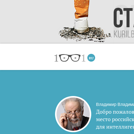
Владимир Владим
Добро пожалов
место российс
для интеллиге