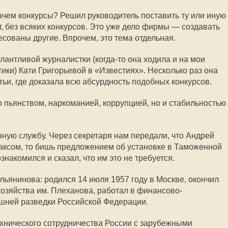
Зачем конкурсы? Решил руководитель поставить ту или иную
т, без всяких конкурсов. Это уже дело фирмы — создавать
ресованы другие. Впрочем, это тема отдельная.
лантливой журналистки (
когда-то
она ходила и на мои
ики) Кати Григорьевой в «Известиях». Несколько раз она
тьи, где доказала всю абсурдность подобных конкурсов.
о пьянством, наркоманией, коррупцией, но и стабильностью
ую службу. Через секретаря нам передали, что Андрей
ксом, то бишь предложением об установке в Таможенной
накомился и сказал, что им это не требуется.
янинова: родился 14 июля 1957 году в Москве, окончил
хозяйства им. Плеханова, работал в финансово-
ешней разведки Российской Федерации.
хнического сотрудничества России с зарубежными