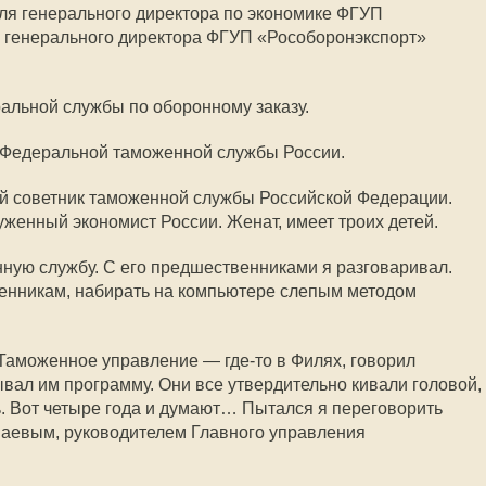
ля генерального директора по экономике ФГУП
 и генерального директора ФГУП «Рособоронэкспорт»
ральной службы по оборонному заказу.
ь Федеральной таможенной службы России.
й советник таможенной службы Российской Федерации.
уженный экономист России. Женат, имеет троих детей.
нную службу. С его предшественниками я разговаривал.
женникам, набирать на компьютере слепым методом
в Таможенное управление —
где-то
в Филях, говорил
ывал им программу. Они все утвердительно кивали головой,
. Вот четыре года и думают… Пытался я переговорить
аевым, руководителем Главного управления