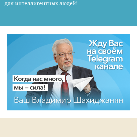
для интеллигентных людей
!