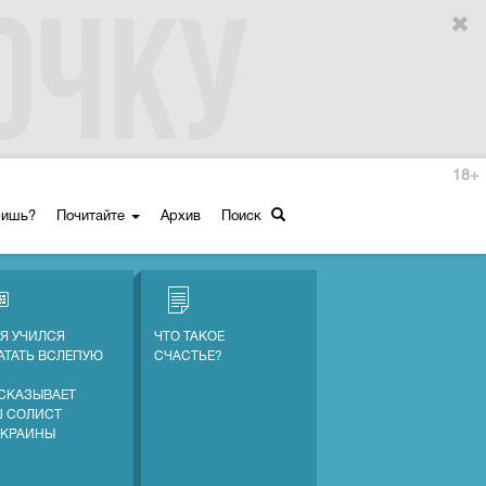
18+
ришь?
Почитайте
Архив
Поиск
 Я УЧИЛСЯ
ЧТО ТАКОЕ
АТАТЬ ВСЛЕПУЮ
СЧАСТЬЕ?
СКАЗЫВАЕТ
 СОЛИСТ
УКРАИНЫ