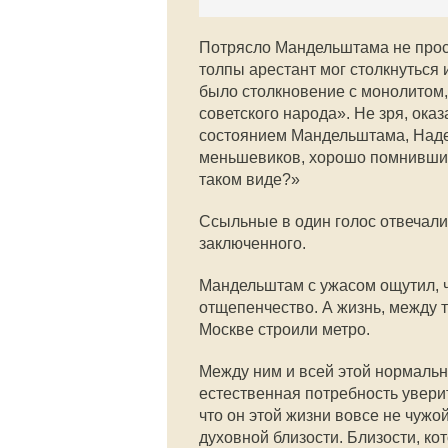
Потрясло Мандельштама не прос
толпы арестант мог столкнуться и
было столкновение с монолитом
советского народа». Не зря, ок
состоянием Мандельштама, Над
меньшевиков, хорошо помнивших
таком виде?»
Ссыльные в один голос отвечали,
заключенного.
Мандельштам с ужасом ощутил, ч
отщепенчество. А жизнь, между 
Москве строили метро.
Между ним и всей этой нормальн
естественная потребность уверит
что он этой жизни вовсе не чужой
духовной близости. Близости, ко