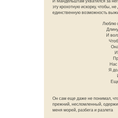
И Мандельштам ухватился за нег
эту крохотную искорку, чтобы, не 
единственную возможность выжи
Люблю 
Длину
И вол
Чтоб
Она
И
Пр
Нас
Я до
Еще
Он сам еще даже не понимал, что
прежний, несломленный, одерж
меня морей, разбега и разлета