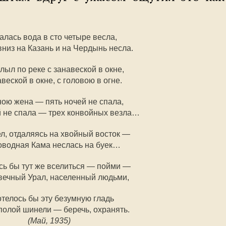
алась вода в сто четыре весла,
вниз на Казань и на Чердынь несла.
лыл по реке с занавеской в окне,
веской в окне, с головою в огне.
ною жена — пять ночей не спала,
й не спала — трех конвойных везла…
л, отдаляясь на хвойный восток —
водная Кама неслась на буек…
сь бы тут же вселиться — пойми —
вечный Урал, населенный людьми,
отелось бы эту безумную гладь
полой шинели — беречь, охранять.
(Май, 1935)