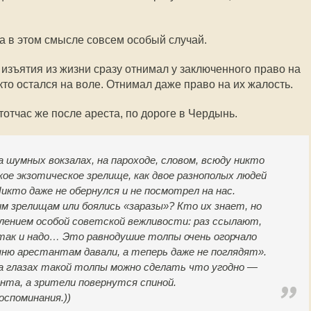
 в этом смысле совсем особый случай.
изъятия из жизни сразу отнимал у заключенного право на
 кто остался на воле. Отнимал даже право на их жалость.
отчас же после ареста, по дороге в Чердынь.
а шумных вокзалах, на пароходе, словом, всюду никто
кое экзотическое зрелище, как двое разнополых людей
икто даже не обернулся и не посмотрел на нас.
им зрелищам или боялись «заразы»? Кто их знает, но
лением особой советской вежливости: раз ссылают,
, так и надо… Это равнодушие толпы очень огорчало
ню арестантам давали, а теперь даже не поглядят».
на глазах такой толпы можно сделать что угодно —
та, а зрители повернутся спиной.
споминания.)
)