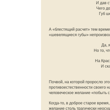
И дав с
Чего д
Губ ш
А «блестящий расчет» тем време
«шевелящиеся губы» непроизвол
Да, 
Но то, ч
На Крас
И ск
Почвой, на которой проросло эт
противоестественности своего н
человеческое желание «побыть с
Когда-то, в доброе старое время
желание столь трагически неосущ