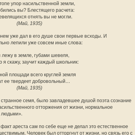
топе упор насильственной земли,
обились вы? Блестящего расчета:
евелящихся отнять вы не могли.
(Май, 1935)
нем уже дал в его душе свои первые всходы. И
ьно лепили уже совсем иные слова:
я лежу в земле, губами шевеля,
то я скажу, заучит каждый школьник:
ной площади всего круглей земля
ат ее твердеет добровольный…
(Май, 1935)
о странное семя, было завладевшее душой поэта сознание
асильственного отторжения от жизни, нормальное
 людьми».
, факт ареста сам по себе еще не делал это естественное
ествимым. Человек был отторгнут от жизни, но связь его с