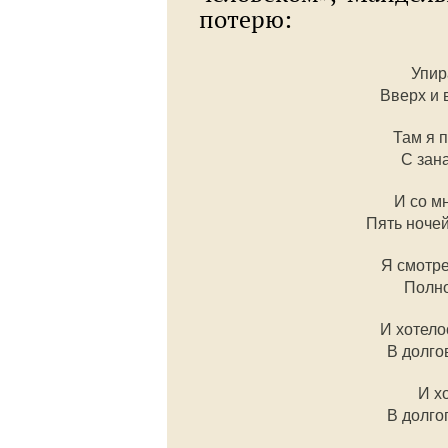
потерю:
Упир
Вверх и 
Там я п
С зана
И со м
Пять ноче
Я смотре
Полно
И хотело
В долго
И х
В долго