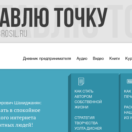
Дневник предпринимателя
Аудио
Видео
Книги
Ку
КАК СТАТЬ
КАК
АВТОРОМ
ПЕЧ
СОБСТВЕННОЙ
ирович Шахиджанян:
ЖИЗНИ
РАС
ать в спокойное
НАШ
кого интернета
СТРАТЕГИЯ
ИЗ 
нтных людей
!
ТВОРЧЕСТВА
УОЛТА ДИСНЕЯ