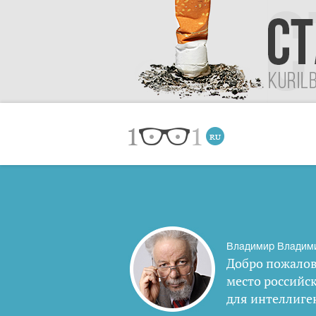
Владимир Владим
Добро пожалов
место российс
для интеллиге