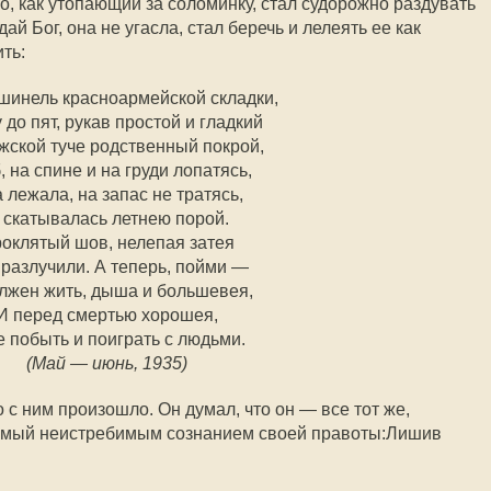
о, как утопающий за соломинку, стал судорожно раздувать
дай Бог, она не угасла, стал беречь и лелеять ее как
ть:
шинель красноармейской складки,
 до пят, рукав простой и гладкий
жской туче родственный покрой,
, на спине и на груди лопатясь,
 лежала, на запас не тратясь,
 скатывалась летнею порой.
оклятый шов, нелепая затея
 разлучили. А теперь, пойми —
лжен жить, дыша и большевея,
И перед смертью хорошея,
 побыть и поиграть с людьми.
(Май — июнь, 1935)
 с ним произошло. Он думал, что он — все тот же,
имый неистребимым сознанием своей правоты:Лишив