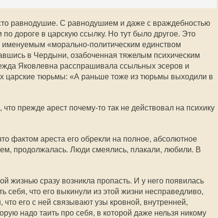
то равнодушие. С равнодушием и даже с враждебностью
 по дороге в царскую ссылку. Но тут было другое. Это
, именуемым «морально-политическим единством
азавшись в Чердыни, озабоченная тяжелым психическим
ежда Яковлевна расспрашивала ссыльных эсеров и
 царские тюрьмы: «А раньше тоже из тюрьмы выходили в
 что прежде арест почему-то так не действовал на психику
то фактом ареста его обрекли на полное, абсолютное
тем, продолжалась. Люди смеялись, плакали, любили. В
ой жизнью сразу возникла пропасть. И у него появилась
ь себя, что его выкинули из этой жизни несправедливо,
, что его с ней связывают узы кровной, внутренней,
торую надо таить про себя, в которой даже нельзя никому