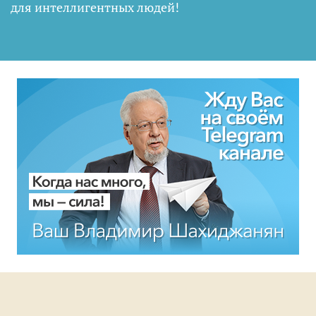
для интеллигентных людей
!