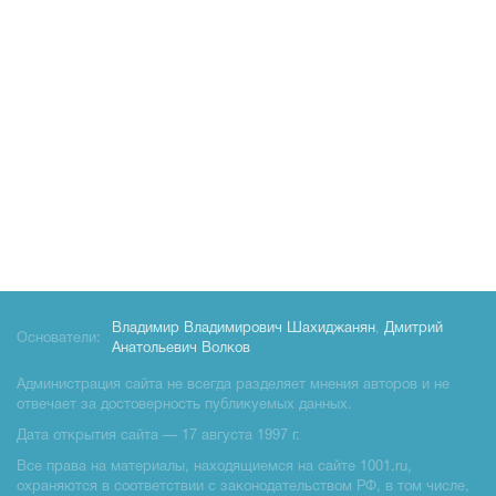
Владимир Владимирович Шахиджанян
,
Дмитрий
Основатели:
Анатольевич Волков
Администрация сайта не всегда разделяет мнения авторов и не
отвечает за достоверность публикуемых данных.
Дата открытия сайта — 17 августа 1997 г.
Все права на материалы, находящиемся на сайте 1001.ru,
охраняются в соответствии с законодательством РФ, в том числе,