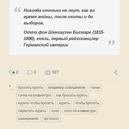
Никогда столько не лгут, как во
время войны, после охоты и до
выборов.
Отто фон Шенхаузен Бисмарк (1815-
1898), князь, первый рейхсканцлер
Германской империи
2
0
527
бросить курить
владимир шахиджанян
гонки
гонки на клавиатуре
как бросить курить
курить чтобы бросить
курить
чтобы бросить
перестать курить
соло
соло на клавиатуре
шахиджанян
эргосоло