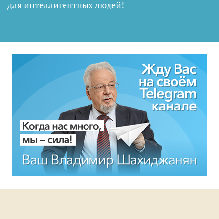
для интеллигентных людей
!