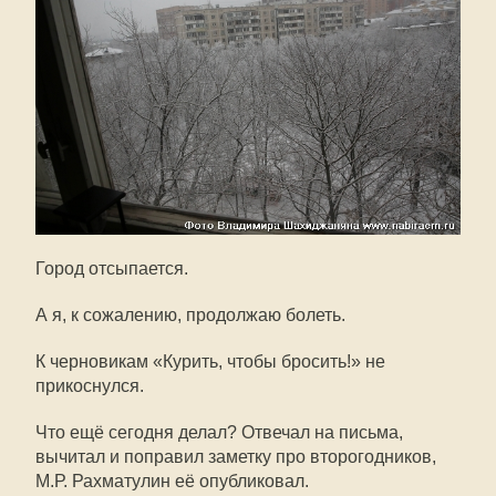
Город отсыпается.
А я, к сожалению, продолжаю болеть.
К черновикам «Курить, чтобы бросить!» не
прикоснулся.
Что ещё сегодня делал? Отвечал на письма,
вычитал и поправил заметку про второгодников,
М.Р. Рахматулин её опубликовал.