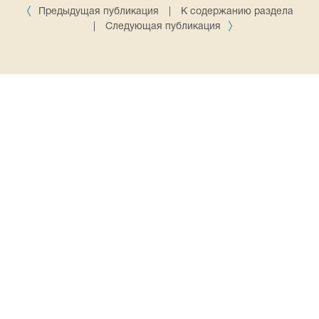
Предыдущая публикация
|
К содержанию раздела
|
Следующая публикация