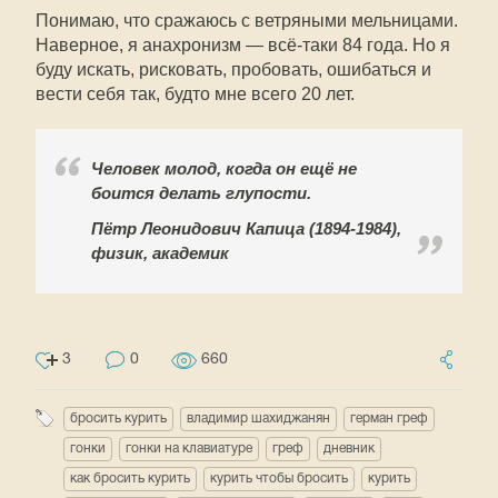
Понимаю, что сражаюсь с ветряными мельницами.
Наверное, я анахронизм — всё-таки 84 года. Но я
буду искать, рисковать, пробовать, ошибаться и
вести себя так, будто мне всего 20 лет.
Человек молод, когда он ещё не
боится делать глупости.
Пётр Леонидович Капица (1894-1984),
физик, академик
3
0
660
бросить курить
владимир шахиджанян
герман греф
гонки
гонки на клавиатуре
греф
дневник
как бросить курить
курить чтобы бросить
курить