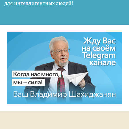
для интеллигентных людей
!