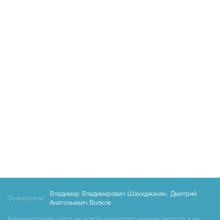
Владимир Владимирович Шахиджанян
,
Дмитрий
Основатели:
Анатольевич Волков
Администрация сайта не всегда разделяет мнения авторов и не