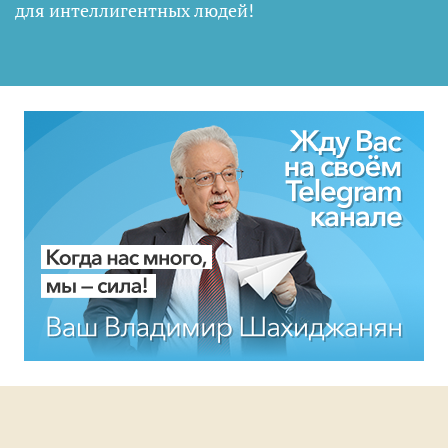
для интеллигентных людей
!