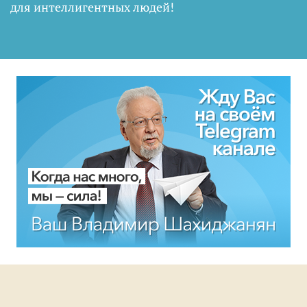
для интеллигентных людей
!