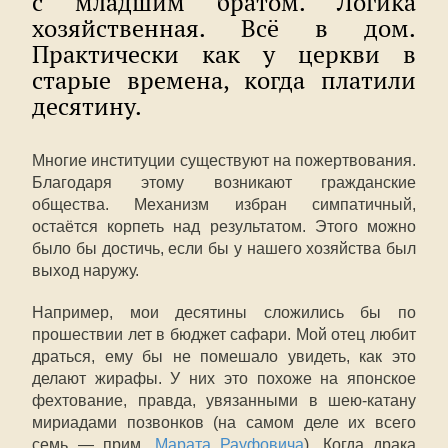
с младшим братом. Логика
хозяйственная. Всё в дом.
Практически как у церкви в
старые времена, когда платили
десятину.
Многие институции существуют на пожертвования.
Благодаря этому возникают гражданские
общества. Механизм избран симпатичный,
остаётся корпеть над результатом. Этого можно
было бы достичь, если бы у нашего хозяйства был
выход наружу.
Например, мои десятины сложились бы по
прошествии лет в бюджет сафари. Мой отец любит
драться, ему бы не помешало увидеть, как это
делают жирафы. У них это похоже на японское
фехтование, правда, увязанными в шею-катану
мириадами позвонков (на самом деле их всего
семь — прим.
Марата Рауфовича
). Когда драка