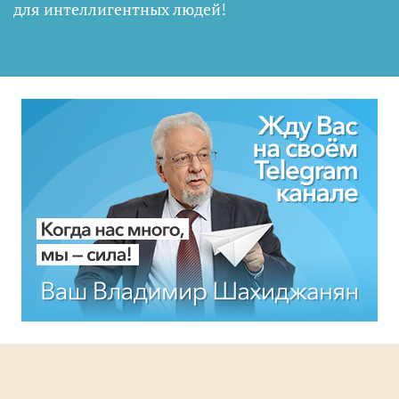
для интеллигентных людей
!