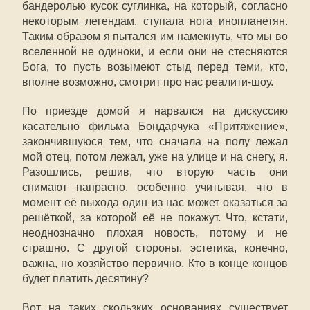
бандеролью кусок суглинка, на который, согласно
некоторым легендам, ступала нога инопланетян.
Таким образом я пытался им намекнуть, что мы во
вселенной не одиноки, и если они не стесняются
Бога, то пусть возымеют стыд перед теми, кто,
вполне возможно, смотрит про нас реалити-шоу.
По приезде домой я нарвался на дискуссию
касательно фильма Бондарчука «Притяжение»,
закончившуюся тем, что сначала на полу лежал
мой отец, потом лежал, уже на улице и на снегу, я.
Разошлись, решив, что вторую часть они
снимают напрасно, особенно учитывая, что в
момент её выхода один из нас может оказаться за
решёткой, за которой её не покажут. Что, кстати,
неоднозначно плохая новость, потому и не
страшно. С другой стороны, эстетика, конечно,
важна, но хозяйство первично. Кто в конце концов
будет платить десятину?
Вот на таких скользких основаниях существует