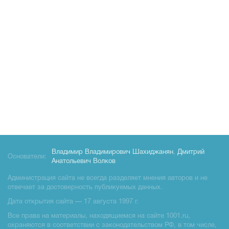
Владимир Владимирович Шахиджанян
,
Дмитрий
Основатели:
Анатольевич Волков
Администрация сайта не всегда разделяет мнения авторов и не
отвечает за достоверность публикуемых данных.
Дата открытия сайта — 17 августа 1997 г.
Все права на материалы, находящиемся на сайте 1001.ru,
охраняются в соответствии с законодательством РФ, в том числе,