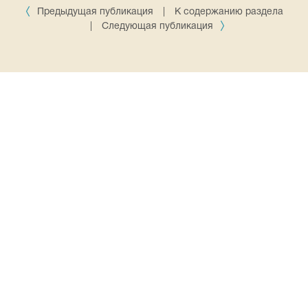
Предыдущая публикация
|
К содержанию раздела
|
Следующая публикация