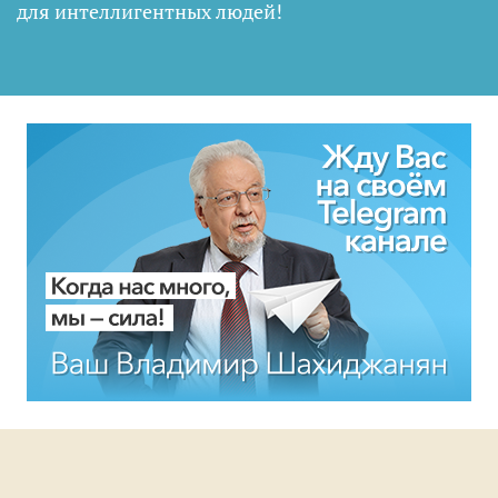
для интеллигентных людей
!