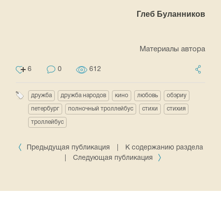
Глеб Буланников
Материалы автора
6
0
612
дружба
дружба народов
кино
любовь
обэриу
петербург
полночный троллейбус
стихи
стихия
троллейбус
Предыдущая публикация
|
К содержанию раздела
|
Следующая публикация