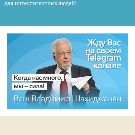
для интеллигентных людей
!