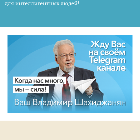
для интеллигентных людей
!