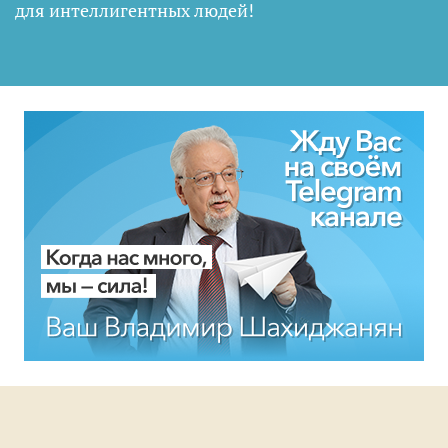
для интеллигентных людей
!