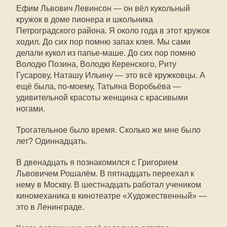
Ефим Львович Левинсон — он вёл кукольный
кружок в доме пионера и школьника
Петроградского района. Я около года в этот кружок
ходил. До сих пор помню запах клея. Мы сами
делали кукол из папье-маше. До сих пор помню
Володю Позина, Володю Керенского, Риту
Гусарову, Наташу Ильину — это всё кружковцы. А
ещё была, по-моему, Татьяна Воробьёва —
удивительной красоты женщина с красивыми
ногами.
Трогательное было время. Сколько же мне было
лет? Одиннадцать.
В двенадцать я познакомился с Григорием
Львовичем Рошалём. В пятнадцать переехал к
нему в Москву. В шестнадцать работал учеником
киномеханика в кинотеатре «Художественный» —
это в Ленинграде.