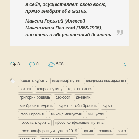
в себя, осуществляет свою волю,
прямо внедряя её в жизнь.
Максим Горький (Алексей
Максимович Пешков) (1868-1936),
писатель и общественный деятель
3
0
568
бросить курить
владимир путин
владимир шахиджанян
волчек
вопрос путину
галина волчек
григорий рошаль
дебюсси
дневник
как бросить курить
курить чтобы бросить
курить
чтобы бросить
михаил мишустин
мишустин
перестать курить
пресс-конференция путина
пресс-конференция путина 2019
путин
рошаль
соло