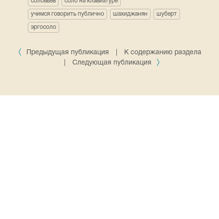
соловьев
соло на клавиатуре
учимся говорить публично
шахиджанян
шуберт
эргосоло
Предыдущая публикация
|
К содержанию раздела
|
Следующая публикация