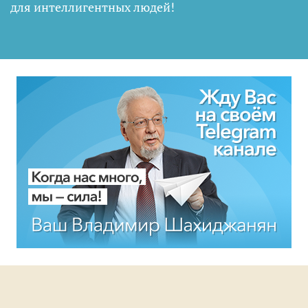
для интеллигентных людей
!