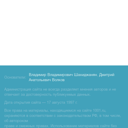
Владимир Владимирович Шахиджанян
,
Дмитрий
Основатели:
Анатольевич Волков
Администрация сайта не всегда разделяет мнения авторов и не
отвечает за достоверность публикуемых данных.
Дата открытия сайта — 17 августа 1997 г.
Все права на материалы, находящиемся на сайте 1001.ru,
охраняются в соответствии с законодательством РФ, в том числе,
об авторском
праве и смежных правах. Использование материалов сайте без