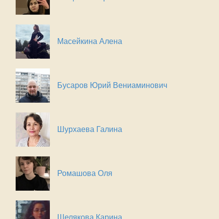
Масейкина Алена
Бусаров Юрий Вениаминович
Шурхаева Галина
Ромашова Оля
Шелякова Карина