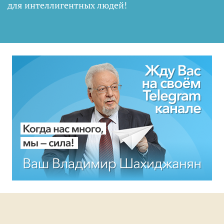
для интеллигентных людей
!