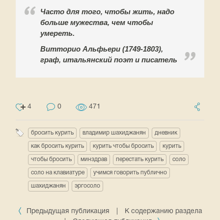
Часто для того, чтобы жить, надо
больше мужества, чем чтобы
умереть.
Витторио Альфьери (1749-1803),
граф, итальянский поэт и писатель
4
0
471
бросить курить
владимир шахиджанян
дневник
как бросить курить
курить чтобы бросить
курить
чтобы бросить
минздрав
перестать курить
соло
соло на клавиатуре
учимся говорить публично
шахиджанян
эргосоло
Предыдущая публикация
|
К содержанию раздела