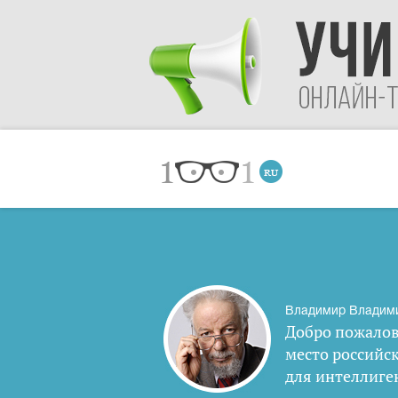
Владимир Владим
Добро пожалов
место российс
для интеллиге