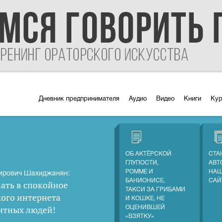
Дневник предпринимателя
Аудио
Видео
Книги
Ку
ОБ АКТЁРСКОЙ
СТА
ГЛУПОСТИ,
АВТ
РОММЕ И
НАШ
ирович Шахиджанян:
БАНИОНИСЕ,
САЙ
ать в спокойное
ТАКСИ ЗА ГРИБАМИ
кого интернета
И КОШКЕ, НЕ
нтных людей
!
ОЦЕНИВШЕЙ
«ВЗЯТКУ»