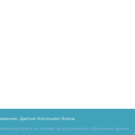
хиджанян
,
Дмитрий Анатольевич Волков
мнения авторов и не отвечает за достоверность публикуемых данных.