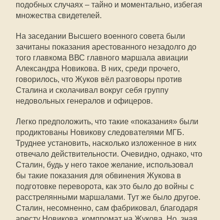
подобных случаях – тайно и моментально, избегая
множества свидетелей.
На заседании Высшего военного совета были
зачитаны показания арестованного незадолго до
того главкома ВВС главного маршала авиации
Александра Новикова. В них, среди прочего,
говорилось, что Жуков вёл разговоры против
Сталина и сколачивал вокруг себя группу
недовольных генералов и офицеров.
Легко предположить, что такие «показания» были
продиктованы Новикову следователями МГБ.
Труднее установить, насколько изложенное в них
отвечало действительности. Очевидно, однако, что
Сталин, будь у него такое желание, использовал
бы такие показания для обвинения Жукова в
подготовке переворота, как это было до войны с
расстрелянными маршалами. Тут же было другое.
Сталин, несомненно, сам фабриковал, благодаря
аресту Новикова, компромат на Жукова. Но, зная