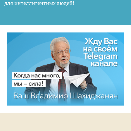
для интеллигентных людей
!