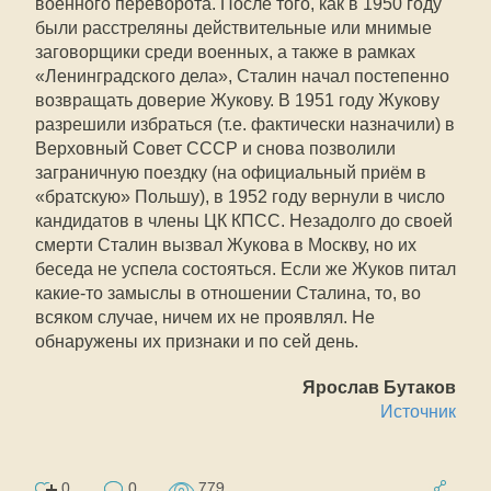
военного переворота. После того, как в 1950 году
были расстреляны действительные или мнимые
заговорщики среди военных, а также в рамках
«Ленинградского дела», Сталин начал постепенно
возвращать доверие Жукову. В 1951 году Жукову
разрешили избраться (т.е. фактически назначили) в
Верховный Совет СССР и снова позволили
заграничную поездку (на официальный приём в
«братскую» Польшу), в 1952 году вернули в число
кандидатов в члены ЦК КПСС. Незадолго до своей
смерти Сталин вызвал Жукова в Москву, но их
беседа не успела состояться. Если же Жуков питал
какие-то замыслы в отношении Сталина, то, во
всяком случае, ничем их не проявлял. Не
обнаружены их признаки и по сей день.
Ярослав Бутаков
Источник
0
0
779