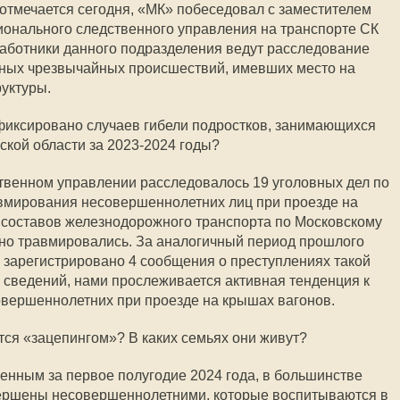
отмечается сегодня, «МК» побеседовал с заместителем
ионального следственного управления на транспорте СК
аботники данного подразделения ведут расследование
ьных чрезвычайных происшествий, имевших место на
уктуры.
афиксировано случаев гибели подростков, занимающихся
ской области за 2023-2024 годы?
дственном управлении расследовалось 19 уголовных дел по
авмирования несовершеннолетних лиц при проезде на
составов железнодорожного транспорта по Московскому
льно травмировались. За аналогичный период прошлого
 зарегистрировано 4 сообщения о преступлениях такой
 сведений, нами прослеживается активная тенденция к
вершеннолетних при проезде на крышах вагонов.
тся «зацепингом»? В каких семьях они живут?
енным за первое полугодие 2024 года, в большинстве
ершены несовершеннолетними, которые воспитываются в