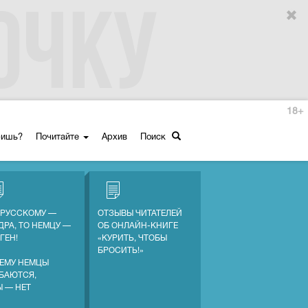
18+
ришь?
Почитайте
Архив
Поиск
 РУССКОМУ —
ОТЗЫВЫ ЧИТАТЕЛЕЙ
ДРА, ТО НЕМЦУ —
ОБ ОНЛАЙН-КНИГЕ
ГЕН!
«КУРИТЬ, ЧТОБЫ
БРОСИТЬ!»
ЕМУ НЕМЦЫ
БАЮТСЯ,
Ы — НЕТ