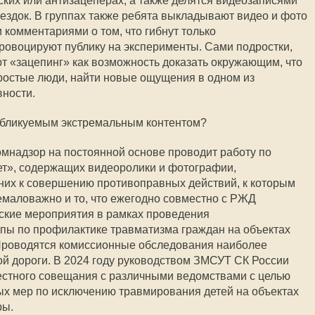
ких или антизацеперах, а также делятся видеозаписями
ездок. В группах также ребята выкладывают видео и фото
 комментариями о том, что гибнут только
ровоцируют публику на эксперименты. Сами подростки,
т «зацепинг» как возможность доказать окружающим, что
простые люди, найти новые ощущения в одном из
вности.
 публикуемым экстремальным контентом?
омнадзор на постоянной основе проводит работу по
ет», содержащих видеоролики и фотографии,
х к совершению противоправных действий, к которым
немаловажно и то, что ежегодно совместно с РЖД
кие мероприятия в рамках проведения
пы по профилактике травматизма граждан на объектах
Проводятся комиссионные обследования наиболее
й дороги. В 2024 году руководством ЗМСУТ СК России
стного совещания с различными ведомствами с целью
ых мер по исключению травмирования детей на объектах
ры.