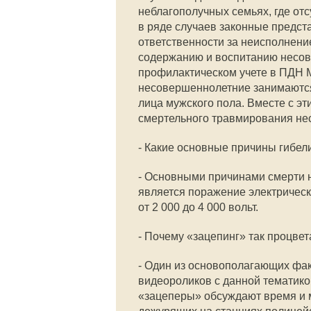
неблагополучных семьях, где отс
в ряде случаев законные предст
ответственности за неисполнен
содержанию и воспитанию несов
профилактическом учете в ПДН М
несовершеннолетние занимаются в
лица мужского пола. Вместе с эт
смертельного травмирования нес
- Какие основные причины гибели
- Основными причинами смерти 
является поражение электрическ
от 2 000 до 4 000 вольт.
- Почему «зацепинг» так процвет
- Один из основополагающих фак
видеороликов с данной тематикой
«зацеперы» обсуждают время и м