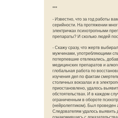
***
- Известно, что за год работы в
серийности. На протяжении мног
электричках психотропными препа
препараты? И сколько людей по
- Скажу сразу, что жертв выбира
мужчинами, употребляющими спир
потерпевшие отвлекались, добав
медицинских препаратов и алког
глобальная работа по восстанов
изучения дел по фактам смертел
столичных вокзалах и в электро
приостановлено, удалось выявит
обстоятельствах. И в каждом сл
ограниченным в обороте психот
(нейролептиком). Был проведен 
Следователям удалось выявить д
ознакомившись с доказательства