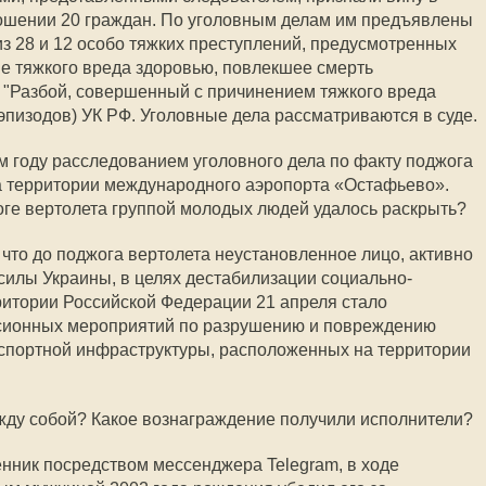
ошении 20 граждан. По уголовным делам им предъявлены
з 28 и 12 особо тяжких преступлений, предусмотренных
е тяжкого вреда здоровью, повлекшее смерть
), "Разбой, совершенный с причинением тяжкого вреда
эпизодов) УК РФ. Уголовные дела рассматриваются в суде.
ом году расследованием уголовного дела по факту поджога
а территории международного аэропорта «Остафьево».
оге вертолета группой молодых людей удалось раскрыть?
 что до поджога вертолета неустановленное лицо, активно
лы Украины, в целях дестабилизации социально-
ритории Российской Федерации 21 апреля стало
сионных мероприятий по разрушению и повреждению
спортной инфраструктуры, расположенных на территории
ежду собой? Какое вознаграждение получили исполнители?
енник посредством мессенджера Telegram, в ходе