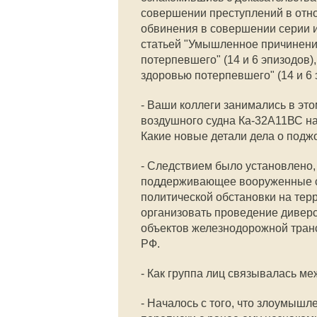
совершении преступлений в отн
обвинения в совершении серии и
статьей "Умышленное причинени
потерпевшего" (14 и 6 эпизодов
здоровью потерпевшего" (14 и 6 
- Ваши коллеги занимались в эт
воздушного судна Ка-32А11ВС н
Какие новые детали дела о подж
- Следствием было установлено,
поддерживающее вооруженные си
политической обстановки на тер
организовать проведение дивер
объектов железнодорожной тран
РФ.
- Как группа лиц связывалась м
- Началось с того, что злоумышл