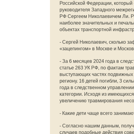
Российской Федерации, который 
руководителя Западного межрег
РФ Сергеем Николаевичем Ли. Р
наиболее значительных и печал
объектах транспортной инфрастр
- Сергей Николаевич, сколько з
«зацепингом» в Москве и Москов
- За 6 месяцев 2024 года в сле
статье 263 УК РФ, по фактам тр
выступающих частях подвижных 
региону. 16 детей погибли, 3 си
года в следственном управлении
категории. Исходя из имеющихся
увеличению травмирования несо
- Какие дети чаще всего занимаю
- Согласно нашим данным, получ
случаев подобные действия сов