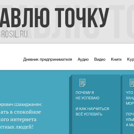
Дневник предпринимателя
Аудио
Видео
Книги
Ку
ПОЧЕМУ Я
ЧТО
НЕ УСПЕВАЮ
ХАН
МОР
ирович Шахиджанян:
И КАК НАУЧИТЬСЯ
ать в спокойное
ВСЁ УСПЕВАТЬ
ПОЧ
кого интернета
УЛЫ
нтных людей
!
А М