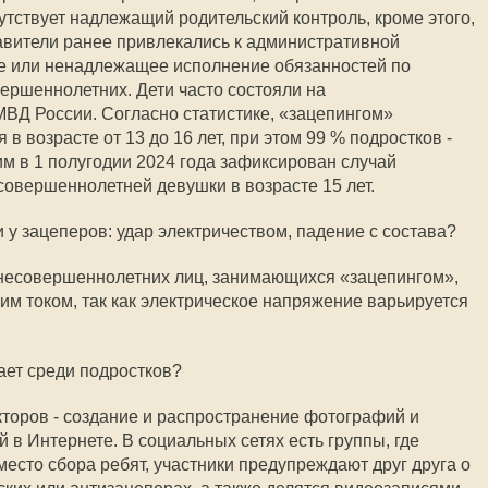
утствует надлежащий родительский контроль, кроме этого,
авители ранее привлекались к административной
ие или ненадлежащее исполнение обязанностей по
ершеннолетних. Дети часто состояли на
ВД России. Согласно статистике, «зацепингом»
 возрасте от 13 до 16 лет, при этом 99 % подростков -
им в 1 полугодии 2024 года зафиксирован случай
овершеннолетней девушки в возрасте 15 лет.
 у зацеперов: удар электричеством, падение с состава?
несовершеннолетних лиц, занимающихся «зацепингом»,
им током, так как электрическое напряжение варьируется
ает среди подростков?
торов - создание и распространение фотографий и
 в Интернете. В социальных сетях есть группы, где
есто сбора ребят, участники предупреждают друг друга о