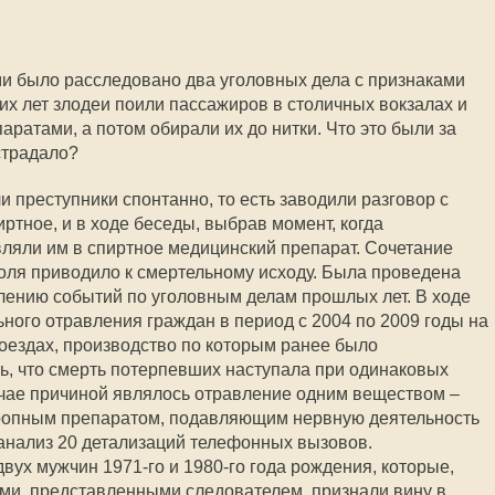
ами было расследовано два уголовных дела с признаками
их лет злодеи поили пассажиров в столичных вокзалах и
ратами, а потом обирали их до нитки. Что это были за
страдало?
ли преступники спонтанно, то есть заводили разговор с
тное, и в ходе беседы, выбрав момент, когда
ляли им в спиртное медицинский препарат. Сочетание
оля приводило к смертельному исходу. Была проведена
лению событий по уголовным делам прошлых лет. В ходе
ьного отравления граждан в период с 2004 по 2009 годы на
поездах, производство по которым ранее было
ь, что смерть потерпевших наступала при одинаковых
учае причиной являлось отравление одним веществом –
ропным препаратом, подавляющим нервную деятельность
анализ 20 детализаций телефонных вызовов.
вух мужчин 1971-го и 1980-го года рождения, которые,
ми, представленными следователем, признали вину в