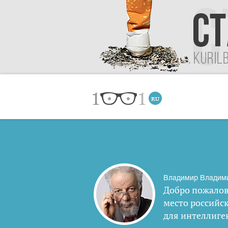
Владимир Владим
Добро пожалов
место российс
для интеллиге