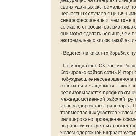
дежурящих на станциях полицейс
своих удачных экстремальных по
несчастных случаев с циничными
«непрофессионалы», чем тоже п
согласно опросам, рассматриваю
они могут сделать больше, чем 
экстремальных видов такой акти
- Ведется ли какая-то борьба с
- По инициативе СК России Роск
блокировке сайтов сети «Интерн
побуждающие несовершеннолетни
относится и «зацепинг». Также 
реализовываются профилактичес
межведомственной рабочей груп
железнодорожного транспорта. 
травмоопасных участков железно
инициировано проведение совме
выработки конкретных совместн
железнодорожной инфраструкту