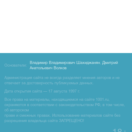
Владимир Владимирович Шахиджанян
,
Дмитрий
Основатели:
Анатольевич Волков
Администрация сайта не всегда разделяет мнения авторов и не
отвечает за достоверность публикуемых данных.
Дата открытия сайта — 17 августа 1997 г.
Все права на материалы, находящиемся на сайте 1001.ru,
охраняются в соответствии с законодательством РФ, в том числе,
об авторском
праве и смежных правах. Использование материалов сайте без
разрешения владельца сайта ЗАПРЕЩЕНО!