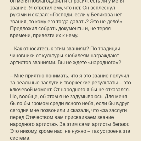
он меня поблагодарил и спросил, есть ли у меня
звание. Я ответил ему, что нет. Он всплеснул
руками и сказал: «Господи, если у Беликова нет
звания, то кому его тогда давать? Это не дело!»
Предложил собрать документы и, не теряя
времени, привезти их к нему.
– Как относитесь к этим званиям? По традиции
чиновники от культуры к юбилеям награждают
артистов званиями. Вы не ждете «народного»?
– Мне приятно понимать, что я это звание получил
за реальные заслуги и творческие результаты – это
ключевой момент. От народного я бы не отказался.
Но, вообще, об этом я не задумываюсь. Для меня
было бы громом среди ясного неба, если бы вдруг
сегодня мне позвонили и сказали, что «за заслуги
перед Отечеством вам присваиваем звание
народного артиста». За этим сами артисты бегают.
Это никому, кроме нас, не нужно – так устроена эта
система.