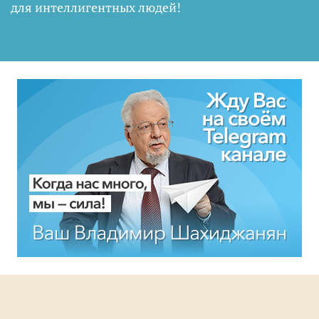
для интеллигентных людей
!