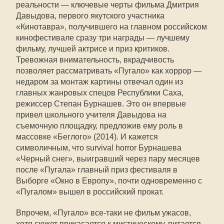
реальности — ключевые черты фильма Дмитрия
Давыдова, первого якутского участника
«Кинотавра», получившего на главном российском
кинофестивале сразу три награды — лучшему
фильму, лучшей актрисе и приз критиков.
Тревожная внимательность, вкрадчивость
позволяет рассматривать «Пугало» как хоррор —
недаром за монтаж картины отвечал один из
главных жанровых спецов Республики Саха,
режиссер Степан Бурнашев. Это он впервые
привел школьного учителя Давыдова на
съемочную площадку, предложив ему роль в
массовке «Беглого» (2014). И кажется
символичным, что survival horror Бурнашева
«Черный снег», выигравший через пару месяцев
после «Пугала» главный приз фестиваля в
Выборге «Окно в Европу», почти одновременно с
«Пугалом» вышел в российский прокат.
Впрочем, «Пугало» все-таки не фильм ужасов,
хотя сюжет прикасается к мистическому, питается