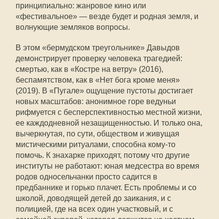
принципиально: жанровое кино или
«фестивальное» — везде будет и родная земля, и
волнующие земляков вопросы.
В этом «бермудском треугольнике» Давыдов
демонстрирует проверку человека трагедией:
смертью, как в «Костре на ветру» (2016),
беспамятством, как в «Нет бога кроме меня»
(2019). В «Пугале» ощущение пустоты достигает
новых масштабов: анонимное горе ведуньи
рифмуется с бесперспективностью местной жизни,
ее каждодневной незащищенностью. И только она,
вычеркнутая, по сути, обществом и живущая
мистическими ритуалами, способна кому-то
помочь. К знахарке приходят, потому что другие
институты не работают: юная медсестра во время
родов односельчанки просто садится в
предбаннике и горько плачет. Есть проблемы и со
школой, доводящей детей до заикания, и с
полицией, где на всех один участковый, и с