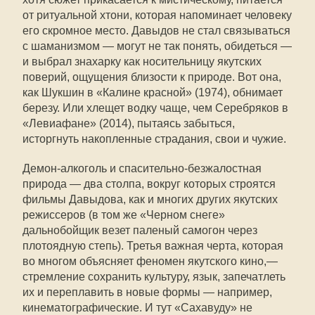
от ритуальной хтони, которая напоминает человеку
его скромное место. Давыдов не стал связываться
с шаманизмом — могут не так понять, обидеться —
и выбрал знахарку как носительницу якутских
поверий, ощущения близости к природе. Вот она,
как Шукшин в «Калине красной» (1974), обнимает
березу. Или хлещет водку чаще, чем Серебряков в
«Левиафане» (2014), пытаясь забыться,
исторгнуть накопленные страдания, свои и чужие.
Демон-алкоголь и спасительно-безжалостная
природа — два столпа, вокруг которых строятся
фильмы Давыдова, как и многих других якутских
режиссеров (в том же «Черном снеге»
дальнобойщик везет паленый самогон через
плотоядную степь). Третья важная черта, которая
во многом объясняет феномен якутского кино,—
стремление сохранить культуру, язык, запечатлеть
их и переплавить в новые формы — например,
кинематографические. И тут «Сахавуду» не