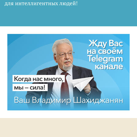
для интеллигентных людей
!