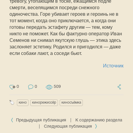
тревогу, утопающим в тоске, ежащимся подле
смерти, веселящимся посреди снежного
одиночества. Горе убивает героев и героинь не в
тот момент, когда оно приключается, а когда они
готовы передать эстафету другим — тем, кому
никто не поможет. Как бы фактурно оператор Иван
Семенов ни снимал якутскую глушь — этика здесь
заслоняет эстетику. Родился и пригодился — даже
если собаки лают, а соседи бьют.
Источник
0
0
509
кино
кинорежиссёр
киносъёмка
Предыдущая публикация
|
К содержанию раздела
|
Следующая публикация