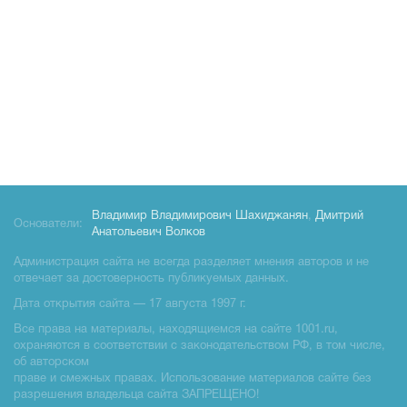
Владимир Владимирович Шахиджанян
,
Дмитрий
Основатели:
Анатольевич Волков
Администрация сайта не всегда разделяет мнения авторов и не
отвечает за достоверность публикуемых данных.
Дата открытия сайта — 17 августа 1997 г.
Все права на материалы, находящиемся на сайте 1001.ru,
охраняются в соответствии с законодательством РФ, в том числе,
об авторском
праве и смежных правах. Использование материалов сайте без
разрешения владельца сайта ЗАПРЕЩЕНО!