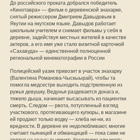
До российского проката добрался победитель
«Кинотавра» — фильм о деревенской знахарке,
снятый режиссером Дмитрием Давыдовым в
Якутии на якутском языке. Давыдов работает
школьным учителем и снимает фильмы у себя в
деревне, задействуя местных жителей в качестве
актеров, а его имя уже стало визитной карточкой
«Сахавуда» — единственной полноценной
региональной кинематографии в России
Полицейский уазик привозит в участок знахарку
(Валентина Романова-Чыскыырай), чтобы та
помогла медсестре выходить подстреленную из
ружья девушку. Ведунья раздевается донага и,
тяжело дыша, начинает высасывать из пациентки
смерть. Следом — рвота, потупленный взгляд
участкового, протягивающего купюры, в магазине
ей продают только водку — хлеба ни-ни, из
вредности. В деревне ее недолюбливают, многие
считают пьяницей и обманщицей — пока сами не
явятся на сеанс: вылечить бесплодие или икоту,