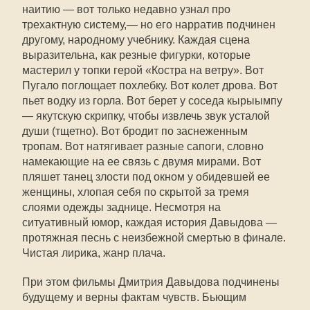
наитию — вот только недавно узнал про
трехактную систему,— но его нарратив подчинен
другому, народному учебнику. Каждая сцена
выразительна, как резные фигурки, которые
мастерил у топки герой «Костра на ветру». Вот
Пугало поглощает похлебку. Вот колет дрова. Вот
пьет водку из горла. Вот берет у соседа кырыымпу
— якутскую скрипку, чтобы извлечь звук усталой
души (тщетно). Вот бродит по заснеженным
тропам. Вот натягивает разные сапоги, словно
намекающие на ее связь с двумя мирами. Вот
пляшет танец злости под окном у обидевшей ее
женщины, хлопая себя по скрытой за тремя
слоями одежды заднице. Несмотря на
ситуативный юмор, каждая история Давыдова —
протяжная песнь с неизбежной смертью в финале.
Чистая лирика, жанр плача.
При этом фильмы Дмитрия Давыдова подчинены
будущему и верны фактам чувств. Бьющим