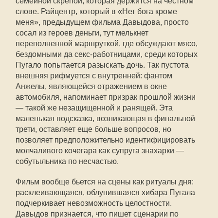
семейной скрепой, которая держится на честном
слове. Райцентр, который в «Нет бога кроме
меня», предыдущем фильма Давыдова, просто
сосал из героев деньги, тут мелькнет
переполненной маршруткой, где обсуждают мясо,
бездомными да секс-работницами, среди которых
Пугало попытается разыскать дочь. Так пустота
внешняя рифмуется с внутренней: фантом
Анжелы, являющейся отражением в окне
автомобиля, напоминает призрак прошлой жизни
— такой же незащищенной и ранящей. Эта
маленькая подсказка, возникающая в финальной
трети, оставляет еще больше вопросов, но
позволяет предположительно идентифицировать
молчаливого кочегара как супруга знахарки —
собутыльника по несчастью.
Фильм вообще бьется на сцены как ритуалы дня:
расклеивающаяся, облупившаяся хибара Пугала
подчеркивает невозможность целостности.
Давыдов признается, что пишет сценарии по