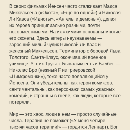
В своих фильмах Йенсен часто сталкивает Мадса
Миккельсена («Охота», «Еще по одной») и Николая
Ли Кааса («Идиоты», «Ангелы и демоны»), делая
их героев принципиально разными, почти
несовместимыми. На их «химии» основаны многие
его сюжеты. Здесь актеры неузнаваемы —
заросший милый чудик Николай Ли Каас и
железный Миккельсен, Терминатор с бородой Льва
Толстого, Санта-Клаус, окончивший военное
училище. У этих Труса с Бывалым есть и Балбес —
Николас Бро (нежный F из триеровской
«Нимфоманки»), тоже часто появляющийся у
Йенсена. Они убедительны, как герои комиксов,
сентиментальны, как персонажи самых ужасных
комедий, и страшны в гневе, как люди, которые все
потеряли.
Мир — это хаос, люди в нем — просто случайные
числа. Терапия не поможет («У меня четыре
тысячи часов терапии!» — гордится Леннарт), Бог