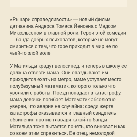
«Рыцари справедливости» — новый фильм
датчанина Андерса Томаса Йенсена с Мадсом
Миккельсеном в главной роли. Герои этой комедии
— банда добрых психопатов, которые не могут
смириться с тем, что горе приходит в мир не по
чьей-то злой воле
У Матильды крадут велосипед, и теперь в школу ее
должна отвезти мама. Они опаздывают, им
приходится ехать на метро, маме уступает место
полубезумный математик, которого только что
уволили с работы. Поезд попадает в катастрофу,
мама девочки погибает. Математик абсолютно
уверен, что авария не случайна: среди жертв
катастрофы оказывается и главный свидетель
обвинения против главаря какой-то банды.
Матильда тоже пытается понять, кто виноват и как
со всем этим справиться. Ее отец, немолодой