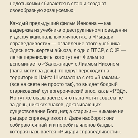
недотыкомки сбиваются в стаю и создают
своеобразную эрзац-семью.
Каждый предыдущий фильм Йенсена — как
выдержка из учебника о деструктивном поведении
и дисфункциональных личностях, а «Рыцари
справедливости» — оглавление этого учебника.
Здесь есть жертвы абьюза, люди с ПТСР, с ОКР —
легче перечислить, кого тут нет. Фильм то
вспоминает о «Заложнице» с Лиамом Нисоном
(папа мстит за дочь), то вдруг переходит на
территорию Найта Шьямалана с его «Знаками»
(все на свете не просто так), то выдает бодрый
стариковский супергероический эпос, как в «РЭД».
Но тут же оказывается, что папа мстит совсем не
за дочь, никаких знаков, доказывающих
существование Бога, нет, а старики — никакие не
рыцари справедливости. Даже наоборот: они
собираются найти и перебить членов банды,
которая называется «Рыцари справедливости».