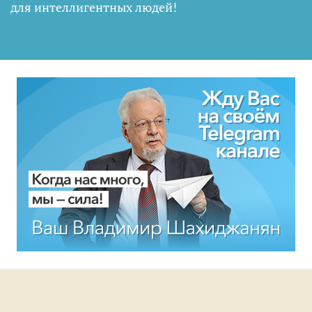
для интеллигентных людей
!