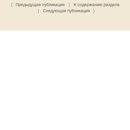
Предыдущая публикация
|
К содержанию раздела
|
Следующая публикация