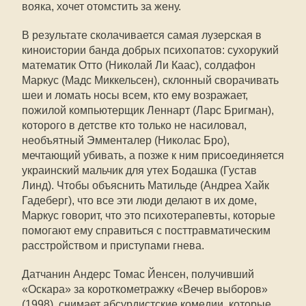
вояка, хочет отомстить за жену.
В результате сколачивается самая лузерская в
киноистории банда добрых психопатов: сухорукий
математик Отто (Николай Ли Каас), солдафон
Маркус (Мадс Миккельсен), склонный сворачивать
шеи и ломать носы всем, кто ему возражает,
пожилой компьютерщик Леннарт (Ларс Бригман),
которого в детстве кто только не насиловал,
необъятный Эмменталер (Николас Бро),
мечтающий убивать, а позже к ним присоединяется
украинский мальчик для утех Бодашка (Густав
Линд). Чтобы объяснить Матильде (Андреа Хайк
Гадеберг), что все эти люди делают в их доме,
Маркус говорит, что это психотерапевты, которые
помогают ему справиться с посттравматическим
расстройством и приступами гнева.
Датчанин Андерс Томас Йенсен, получивший
«Оскара» за короткометражку «Вечер выборов»
(1998), снимает абсурдистские комедии, которые