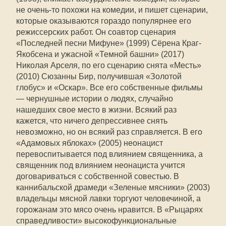
не очень-то похожи на комедии, и пишет сценарии,
которые оказываются гораздо популярнее его
режиссерских работ. Он соавтор сценария
«Последней песни Мифуне» (1999) Сёрена Краг-
Якобсена и ужасной «Темной башни» (2017)
Николая Арселя, по его сценарию снята «Месть»
(2010) Сюзанны Бир, получившая «Золотой
глобус» и «Оскар». Все его собственные фильмы
— чернушные истории о людях, случайно
нашедших свое место в жизни. Всякий раз
кажется, что ничего депрессивнее снять
невозможно, но он всякий раз справляется. В его
«Адамовых яблоках» (2005) неонацист
перевоспитывается под влиянием священника, а
священник под влиянием неонациста учится
договариваться с собственной совестью. В
каннибальской драмеди «Зеленые мясники» (2003)
владельцы мясной лавки торгуют человечиной, а
горожанам это мясо очень нравится. В «Рыцарях
справедливости» высокофункциональные