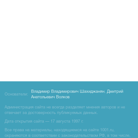
Владимир Владимирович Шахиджанян
,
Дмитрий
Основатели:
Анатольевич Волков
Администрация сайта не всегда разделяет мнения авторов и не
отвечает за достоверность публикуемых данных.
Дата открытия сайта — 17 августа 1997 г.
Все права на материалы, находящиемся на сайте 1001.ru,
охраняются в соответствии с законодательством РФ, в том числе,