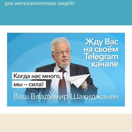
для интеллигентных людей
!