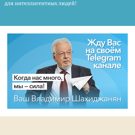
для интеллигентных людей
!