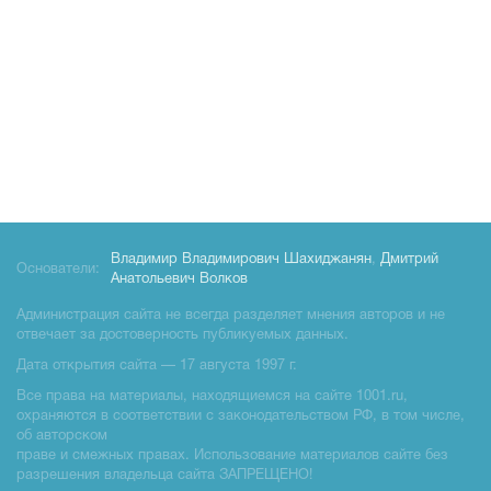
Владимир Владимирович Шахиджанян
,
Дмитрий
Основатели:
Анатольевич Волков
Администрация сайта не всегда разделяет мнения авторов и не
отвечает за достоверность публикуемых данных.
Дата открытия сайта — 17 августа 1997 г.
Все права на материалы, находящиемся на сайте 1001.ru,
охраняются в соответствии с законодательством РФ, в том числе,
об авторском
праве и смежных правах. Использование материалов сайте без
разрешения владельца сайта ЗАПРЕЩЕНО!