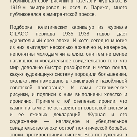
публиковал свои рисунки в газетах и журналах. В
1919-м эмигрировал и осел в Париже, много
публиковался в эмигрантской прессе.
Подборка политических карикатур из журнала
CILACC периода 1935—1938 годов дает
удивительный срез эпохи. И хотя сегодня многие
из них выглядят несколько архаично и, наверное,
непонятны молодым читателям, они тем не менее
наглядное и убедительное свидетельство того, что
мир довольно быстро разобрался и четко понял,
какую чудовищную систему породили большевики,
сколько лжи намешано в крикливой и назойливой
советской пропаганде. И сами сатирические
рисунки, и подписи к ним выполнены хлестко и
иронично. Причем с той степенью иронии, что
камня на камне не оставляет от советской системы
и ее лживых деклараций. Журнал и его
содержание — наглядное и убедительное
свидетельство эпохи острой политической борьбы,
эпохи противостояния систем. Без погружения в