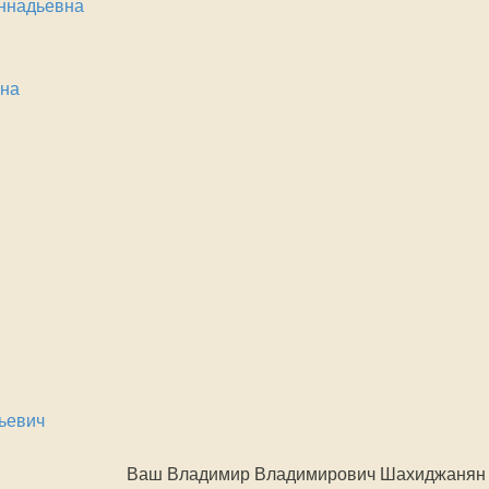
ннадьевна
вна
ьевич
Ваш Владимир Владимирович Шахиджанян