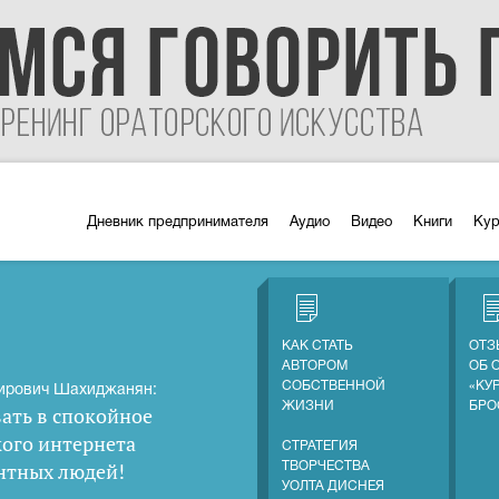
Дневник предпринимателя
Аудио
Видео
Книги
Ку
КАК СТАТЬ
ОТЗ
АВТОРОМ
ОБ 
СОБСТВЕННОЙ
«КУ
ирович Шахиджанян:
ЖИЗНИ
БРО
ать в спокойное
кого интернета
СТРАТЕГИЯ
нтных людей
!
ТВОРЧЕСТВА
УОЛТА ДИСНЕЯ