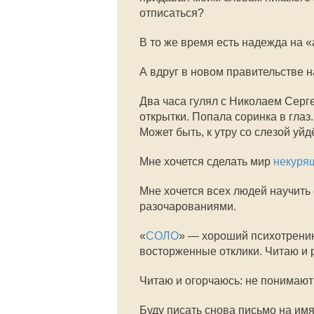
отписаться?
В то же время есть надежда на «
А вдруг в новом правительстве 
Два часа гулял с Николаем Серг
открытки. Попала соринка в гла
Может быть, к утру со слезой уйд
Мне хочется сделать мир
некуря
Мне хочется всех людей научить
разочарованиями.
«
СОЛО
» — хороший психотренин
восторженные отклики. Читаю и 
Читаю и огорчаюсь: не понимают
Буду писать снова письмо на им