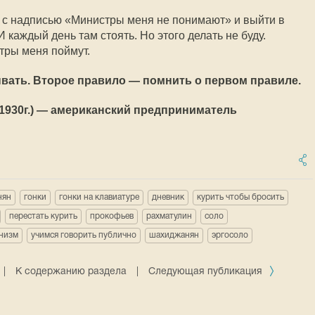
ат с надписью «Министры меня не понимают» и выйти в
 каждый день там стоять. Но этого делать не буду.
тры меня поймут.
вать. Второе правило — помнить о первом правиле.
1930г.) — американский предприниматель
нян
гонки
гонки на клавиатуре
дневник
курить чтобы бросить
перестать курить
прокофьев
рахматулин
соло
низм
учимся говорить публично
шахиджанян
эргосоло
|
К содержанию раздела
|
Следующая публикация