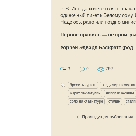
P. S. Иногда хочется взять плак
одиночный пикет к Белому дому. И
Надеюсь, рано или поздно минис
Первое правило — не проигры
Уоррен Эдвард Баффетт (род. 
3
0
792
бросить курить
владимир шахиджа
марат рахматулин
николай черняев
соло на клавиатуре
сталин
стали
Предыдущая публикация