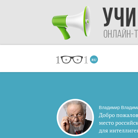
Владимир Владим
Добро пожалов
место российс
для интеллиге