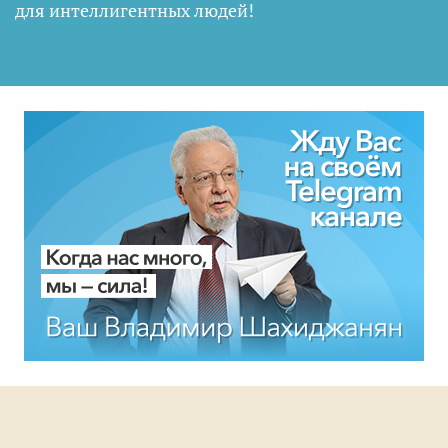
для интеллигентных людей
!