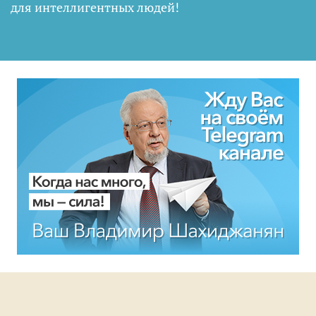
для интеллигентных людей
!