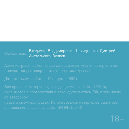
Владимир Владимирович Шахиджанян
,
Дмитрий
Основатели:
Анатольевич Волков
Администрация сайта не всегда разделяет мнения авторов и не
отвечает за достоверность публикуемых данных.
Дата открытия сайта — 17 августа 1997 г.
Все права на материалы, находящиемся на сайте 1001.ru,
охраняются в соответствии с законодательством РФ, в том числе,
об авторском
праве и смежных правах. Использование материалов сайте без
разрешения владельца сайта ЗАПРЕЩЕНО!
18+