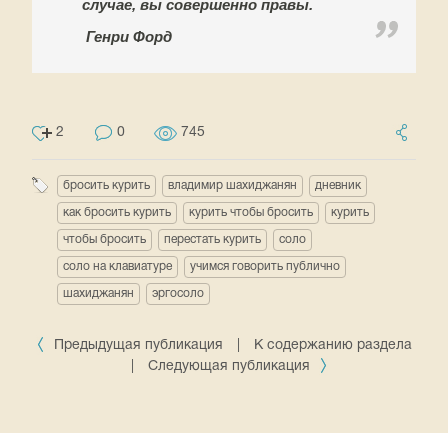
случае, вы совершенно правы.
Генри Форд
2
0
745
бросить курить
владимир шахиджанян
дневник
как бросить курить
курить чтобы бросить
курить
чтобы бросить
перестать курить
соло
соло на клавиатуре
учимся говорить публично
шахиджанян
эргосоло
Предыдущая публикация
|
К содержанию раздела
|
Следующая публикация