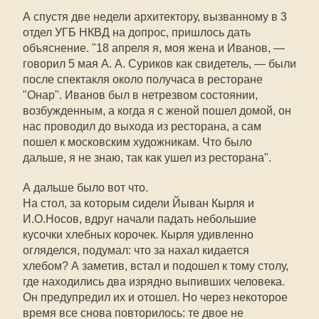
А спустя две недели архитектору, вызванному в 3
отдел УГБ НКВД на допрос, пришлось дать
объяснение. "18 апреля я, моя жена и Иванов, —
говорил 5 мая А. А. Суриков как свидетель, — были
после спектакля около получаса в ресторане
"Онар". Иванов был в нетрезвом состоянии,
возбужденным, а когда я с женой пошел домой, он
нас проводил до выхода из ресторана, а сам
пошел к московским художникам. Что было
дальше, я не знаю, так как ушел из ресторана".
А дальше было вот что.
На стол, за которым сидели Йыван Кырля и
И.О.Носов, вдруг начали падать небольшие
кусочки хлебных корочек. Кырля удивленно
огляделся, подумал: что за нахал кидается
хлебом? А заметив, встал и подошел к тому столу,
где находились два изрядно выпивших человека.
Он предупредил их и отошел. Но через некоторое
время все снова повторилось: те двое не