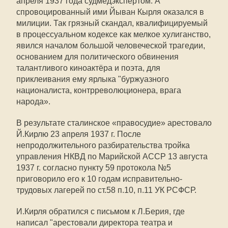
апреля 1937 года судмедэкспертом. А
спровоцированный ими Йыван Кырля оказался в
милиции. Так грязный скандал, квалифицируемый
в процессуальном кодексе как мелкое хулиганство,
явился началом большой человеческой трагедии,
основанием для политического обвинения
талантливого киноактёра и поэта, для
приклеивания ему ярлыка "буржуазного
националиста, контрреволюционера, врага
народа».
В результате сталинское «правосудие» арестовало
Й.Кирлю 23 апреля 1937 г. После
непродолжительного разбирательства тройка
управления НКВД по Марийской АССР 13 августа
1937 г. согласно пункту 59 протокола №5
приговорило его к 10 годам исправительно-
трудовых лагерей по ст.58 п.10, п.11 УК РСФСР.
И.Кирля обратился с письмом к Л.Берия, где
написал "арестовали директора театра и