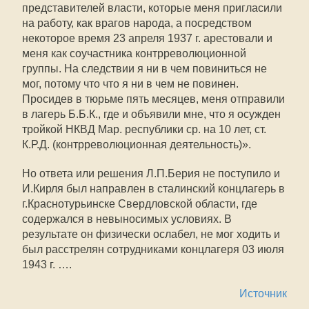
представителей власти, которые меня пригласили
на работу, как врагов народа, а посредством
некоторое время 23 апреля 1937 г. арестовали и
меня как соучастника контрреволюционной
группы. На следствии я ни в чем повиниться не
мог, потому что что я ни в чем не повинен.
Просидев в тюрьме пять месяцев, меня отправили
в лагерь Б.Б.К., где и объявили мне, что я осужден
тройкой НКВД Map. республики ср. на 10 лет, ст.
К.Р.Д. (контрреволюционная деятельность)».
Но ответа или решения Л.П.Берия не поступило и
И.Кирля был направлен в сталинский концлагерь в
г.Краснотурьинске Свердловской области, где
содержался в невыносимых условиях. В
результате он физически ослабел, не мог ходить и
был расстрелян сотрудниками концлагеря 03 июля
1943 г. ….
Источник