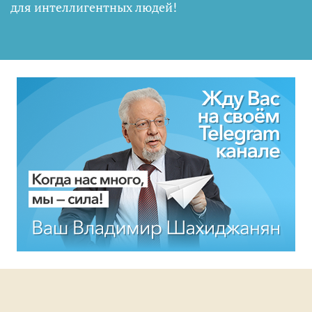
для интеллигентных людей
!