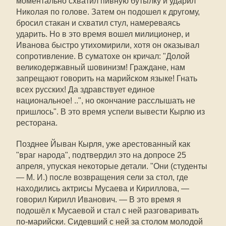
моментально схватил пивную бутылку и ударил
Николая по голове. Затем он подошел к другому,
бросил стакан и схватил стул, намереваясь
ударить. Но в это время вошел милиционер, и
Иванова быстро утихомирили, хотя он оказывал
сопротивление. В суматохе он кричал: "Долой
великодержавный шовинизм! Граждане, нам
запрещают говорить на марийском языке! Гнать
всех русских! Да здравствует единое
национальное! ..", но окончание расслышать не
пришлось". В это время успели вывести Кырлю из
ресторана.
Позднее Йыван Кырля, уже арестованный как
"враг народа", подтвердил это на допросе 25
апреля, упуская некоторые детали. "Они (студенты
— М. И.) после возвращения сели за стол, где
находились актрисы Мусаева и Кириллова, —
говорил Кирилл Иванович. — В это время я
подошёл к Мусаевой и стал с ней разговаривать
по-марийски. Сидевший с ней за столом молодой