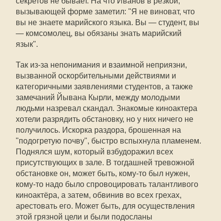
секретов не бывает. На что Иванов в резкой,
вызывающей форме заметил: "Я не виноват, что
вы не знаете марийского языка. Вы — студент, вы
— комсомолец, вы обязаны знать марийский
язык".
Так из-за непонимания и взаимной неприязни,
вызванной оскорбительными действиями и
категоричными заявлениями студентов, а также
замечаний Йывана Кырли, между молодыми
людьми назревал скандал. Знакомые киноактера
хотели разрядить обстановку, но у них ничего не
получилось. Искорка раздора, брошенная на
"подогретую почву", быстро вспыхнула пламенем.
Поднялся шум, который взбудоражил всех
присутствующих в зале. В тогдашней тревожной
обстановке он, может быть, кому-то был нужен,
кому-то надо было спровоцировать талантливого
киноактёра, а затем, обвинив во всех грехах,
арестовать его. Может быть, для осуществления
этой грязной цели и были подосланы