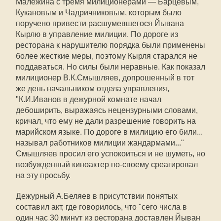
Малежина с тремя милиционерами — Барцевым,
Кукановым и Чадричниковым, которым было
поручено привести расшумевшегося Йывана
Кырлю в управление милиции. По дороге из
ресторана к нарушителю порядка были применены
более жесткие меры, поэтому Кырля старался не
поддаваться. Но силы были неравные. Как показал
милиционер В.К.Смышляев, допрошенный в тот
же день начальником отдела управления,
"К.И.Иванов в дежурной комнате начал
дебоширить, выражаясь нецензурными словами,
кричал, что ему не дали разрешение говорить на
марийском языке. По дороге в милицию его били...
называл работников милиции жандармами..."
Смышляев просил его успокоиться и не шуметь, но
возбужденный киноактер по-своему среагировал
на эту просьбу.
Дежурный А.Беляев в присутствии понятых
составил акт, где говорилось, что "сего числа в
один час 30 минут из ресторана доставлен Йыван