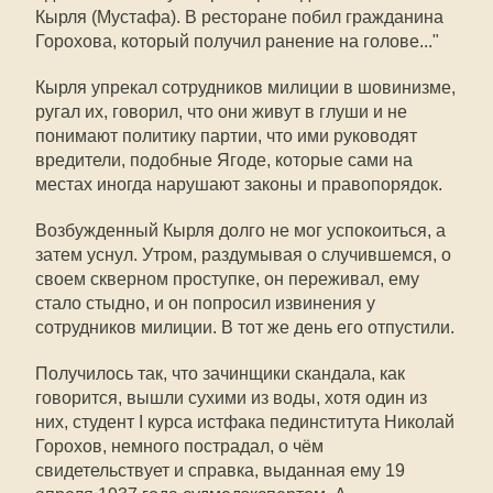
Кырля (Мустафа). В ресторане побил гражданина
Горохова, который получил ранение на голове..."
Кырля упрекал сотрудников милиции в шовинизме,
ругал их, говорил, что они живут в глуши и не
понимают политику партии, что ими руководят
вредители, подобные Ягоде, которые сами на
местах иногда нарушают законы и правопорядок.
Возбужденный Кырля долго не мог успокоиться, а
затем уснул. Утром, раздумывая о случившемся, о
своем скверном проступке, он переживал, ему
стало стыдно, и он попросил извинения у
сотрудников милиции. В тот же день его отпустили.
Получилось так, что зачинщики скандала, как
говорится, вышли сухими из воды, хотя один из
них, студент I курса истфака пединститута Николай
Горохов, немного пострадал, о чём
свидетельствует и справка, выданная ему 19