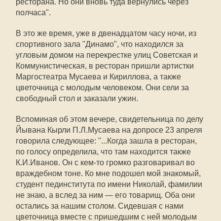
ресторана. Но они вновь туда вернулись через
полчаса".
В это же время, уже в двенадцатом часу ночи, из
спортивного зала "Динамо", что находился за
угловым домом на перекрестке улиц Советская и
Коммунистическая, в ресторан пришли артистки
Маргостеатра Мусаева и Кириллова, а также
цветочница с молодым человеком. Они сели за
свободный стол и заказали ужин.
Вспоминая об этом вечере, свидетельница по делу
Йывана Кырли П.Л.Мусаева на допросе 23 апреля
говорила следующее: "...Когда зашла в ресторан,
по голосу определила, что там находится также
К.И.Иванов. Он с кем-то громко разговаривал во
враждебном тоне. Ко мне подошел мой знакомый,
студент пединститута по имени Николай, фамилии
не знаю, а вслед за ним — его товарищ. Оба они
остались за нашим столом. Сидевшая с нами
цветочница вместе с пришедшим с ней молодым