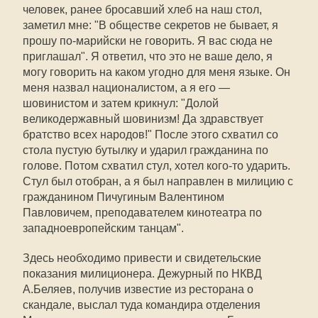
человек, ранее бросавший хлеб на наш стол,
заметил мне: "В обществе секретов не бывает, я
прошу по-марийски не говорить. Я вас сюда не
приглашал". Я ответил, что это не ваше дело, я
могу говорить на каком угодно для меня языке. Он
меня назвал националистом, а я его —
шовинистом и затем крикнул: "Долой
великодержавный шовинизм! Да здравствует
братство всех народов!" После этого схватил со
стола пустую бутылку и ударил гражданина по
голове. Потом схватил стул, хотел кого-то ударить.
Стул был отобран, а я был направлен в милицию с
гражданином Пичугиным Валентином
Павловичем, преподавателем кинотеатра по
западноевропейским танцам".
Здесь необходимо привести и свидетельские
показания милиционера. Дежурный по НКВД
А.Беляев, получив известие из ресторана о
скандале, выслал туда командира отделения