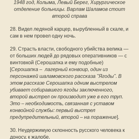
1948 год, Колыма, Левый Берег, Хирургическое
отделение больницы. Варлам Шаламов стоит
второй справа
28. Видел ледяной карцер, вырубленный в скале, и
сам в нем провел одну ночь.
29. Страсть власти, свободного убийства велика —
от больших людей до рядовых оперативников — с
винтовкой (Серошапка и ему подобные)
[
Серошапка – лагерный конвоир, один из
персонажей шаламовского рассказа "Ягоды". В
этом рассказе Серошапка одним выстрелом
убивает собиравшего ягоды заключенного,
второй выстрел он производит уже в его труп.
Это – необходимость, связанная с уставом
конвойной службы: первый выстрел
предупредительный, второй – на поражение
].
30. Неудержимую склонность русского человека к
доносу, к жалобе.