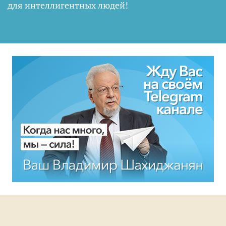
для интеллигентных людей
!