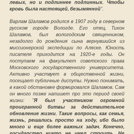
левых, но и подлиннее подлинных. Чтобы
кровь была настоящей, безымянной
".
Варлам Шаламов родился в 1907 году в северном
русском городе Вологде. Его отец, Тихон
Шаламов, был вологодским священником,
незадолго до рождения сына вернувшийся из
миссионерской экспедиции по Аляске. Юность
писателя приходится на 1920-е годы. Он
поступаем на факультет советского права
Московского государственного университета.
Активно участвует в общественной жизни,
посещает публичные диспуты. Нужно понимать,
в какой обстановке формировался Шаламов. Сам
он много позже напишет про это период своей
жизни: "
Я был участником огромной
проигранной битвы за действительное
обновление жизни. Такие вопросы, как семья,
жизнь, решались просто на ходу, ибо было
много и еще более важных задач. Конечно,
государство никто не умел строить. Не