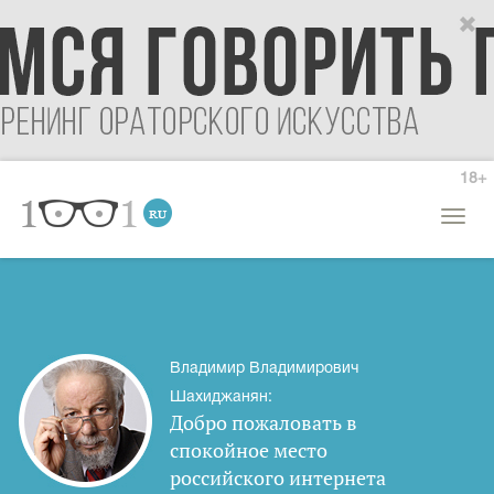
18+
Откры
меню
Владимир Владимирович
Шахиджанян:
Добро пожаловать в
спокойное место
российского интернета