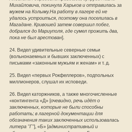
Михайловича, покинула Харьков и отправилась за
мужем на Колыму.На работу в лагере ей не
удалось устроиться, поэтому она поселилась в
Магадане. Кривошей затем совершил побег,
добрался до Мариуполя, где сумел прожить два,
пока не был арестован
].
24. Видел удивительные северные семьи
(вольнонаемных и бывших заключенных) с
письмами «законным мужьям и женам» и т. д.
25. Видел «первых Рокфеллеров», подпольных
миллионеров, слушал их исповеди.
26. Видел каторжников, а также многочисленные
«контингента «Д» [
очевидно, речь идёт о
заключенных, которые не были способны
работать; в лагерной документации для
обозначения таких заключенных использовалась
литера "Г"
], «Б» [
административный и