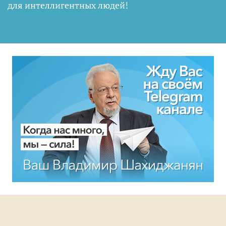
для интеллигентных людей
!