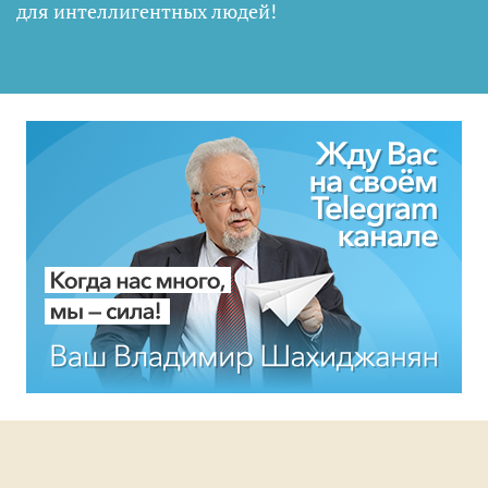
для интеллигентных людей
!