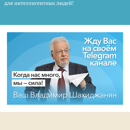
для интеллигентных людей
!