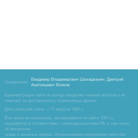
Владимир Владимирович Шахиджанян
,
Дмитрий
Основатели:
Анатольевич Волков
Администрация сайта не всегда разделяет мнения авторов и не
отвечает за достоверность публикуемых данных.
Дата открытия сайта — 17 августа 1997 г.
Все права на материалы, находящиемся на сайте 1001.ru,
охраняются в соответствии с законодательством РФ, в том числе,
об авторском
праве и смежных правах. Использование материалов сайте без