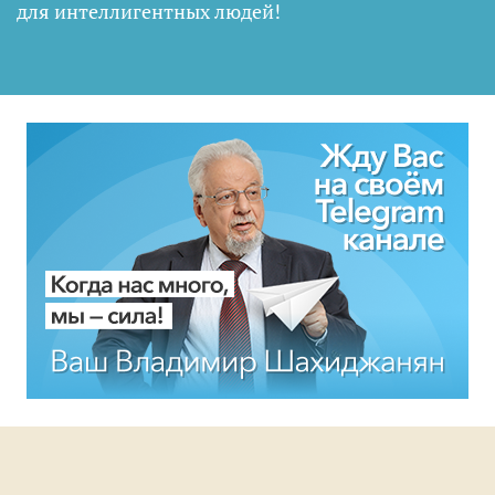
для интеллигентных людей
!