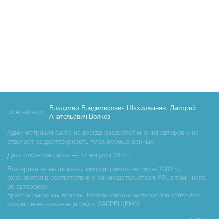
Владимир Владимирович Шахиджанян
,
Дмитрий
Основатели:
Анатольевич Волков
Администрация сайта не всегда разделяет мнения авторов и не
отвечает за достоверность публикуемых данных.
Дата открытия сайта — 17 августа 1997 г.
Все права на материалы, находящиемся на сайте 1001.ru,
охраняются в соответствии с законодательством РФ, в том числе,
об авторском
праве и смежных правах. Использование материалов сайте без
разрешения владельца сайта ЗАПРЕЩЕНО!