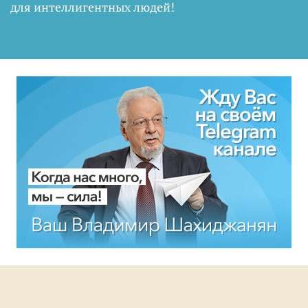
для интеллигентных людей
!