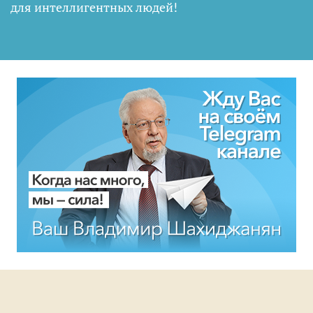
для интеллигентных людей
!