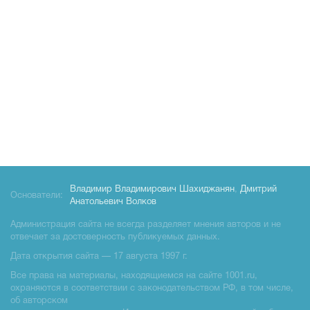
Владимир Владимирович Шахиджанян
,
Дмитрий
Основатели:
Анатольевич Волков
Администрация сайта не всегда разделяет мнения авторов и не
отвечает за достоверность публикуемых данных.
Дата открытия сайта — 17 августа 1997 г.
Все права на материалы, находящиемся на сайте 1001.ru,
охраняются в соответствии с законодательством РФ, в том числе,
об авторском