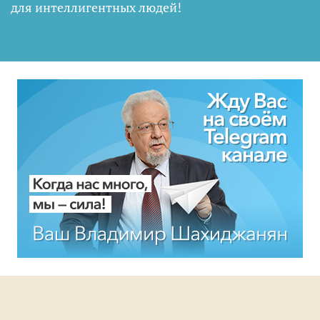
для интеллигентных людей
!